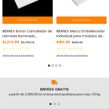
IBERNEX Botón Cancelador de
IBERNEX Marco Embellecedor
Llamada Iluminado,
Individual para módulos de
Compatible con NX0015 y
Ibernex MOD: NX9003
$1,274.99
$180.99
$1,795.76
$245.34
NX0034 MOD: NX0195G
24
meses de
$77.05
24
meses de
$10.94
ATENCIÓN SOCIOSANITARIA
ATENCIÓN SOCIOSANITARIA
ENVÍOS GRATIS
a partir de 5,000.00 en el área metropolitana peso max. 50 kg