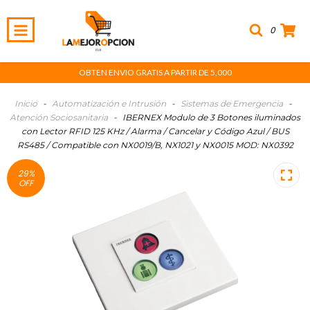
0
OBTEN ENVIO GRATIS A PARTIR DE 5,000
Inicio
-
Automatización e Intrusión
-
Sistemas de Emergencia
-
Atención Sociosanitaria
-
IBERNEX Modulo de 3 Botones iluminados
con Lector RFID 125 KHz / Alarma / Cancelar y Código Azul / BUS
RS485 / Compatible con NX0019/B, NX1021 y NX0015 MOD: NX0392
29
%
OFF