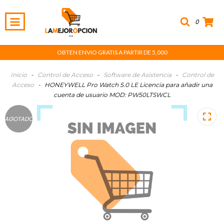
0
OBTEN ENVIO GRATIS A PARTIR DE 5,000
Inicio
-
Control de Acceso
-
Software de Asistencia
-
Control de
Acceso
-
HONEYWELL Pro Watch 5.0 LE Licencia para añadir una
cuenta de usuario MOD: PW50LTSWCL
AGOTADO