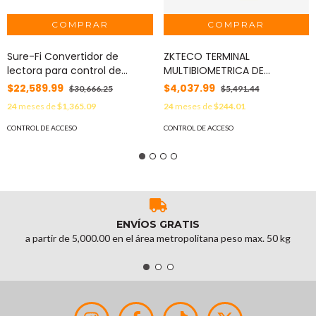
Sure-Fi Convertidor de
ZKTECO TERMINAL
lectora para control de
MULTIBIOMETRICA DE
acceso (cableado a
CONTROL DE ACCESO
$22,589.99
$4,037.99
$30,666.25
$5,491.44
inalámbrico) / 1 Wiegand / 2
ZKTECO MODELO SENSEFACE
24
meses de
$1,365.09
24
meses de
$244.01
Relevadores / 2 Entradas /
7A INCORPORA LA ULTIMA
Atraviesa hasta 1.6 KM En
TECNOLOGIA DE
CONTROL DE ACCESO
CONTROL DE ACCESO
Construcción o Material
AUTENTICACION FACIAL Y
MOD: SFKDS004WIEGAND
HUELLA DACTILAR EN CRISTAL
CAPACIDAD DE 10,000
ROSTROS, 10,000 HUELLAS,
50,000 TARJETAS DE 125KHZ,
300,000 EVENTOS
ENVÍOS GRATIS
COMUNICACION Wi-Fi 2.4 GHz
a partir de 5,000.00 en el área metropolitana peso max. 50 kg
& TCP/IP SE PUEDE ELEGIR SI
TRABAJA COMO ASISTENCIA O
COMO ACCESO, COMPATIBLE
CON ZKBIO ZLINK SOLUCION
SIN COSTO EN LA NUBE. MOD:
SENSEFACE 7A