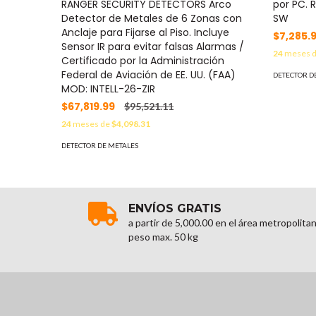
RANGER SECURITY DETECTORS Arco
por PC. 
Detector de Metales de 6 Zonas con
SW
Anclaje para Fijarse al Piso. Incluye
$7,285.
Sensor IR para evitar falsas Alarmas /
24
meses 
Certificado por la Administración
Federal de Aviación de EE. UU. (FAA)
DETECTOR D
MOD: INTELL-26-ZIR
$67,819.99
$95,521.11
24
meses de
$4,098.31
DETECTOR DE METALES
ENVÍOS GRATIS
a partir de 5,000.00 en el área metropolita
peso max. 50 kg