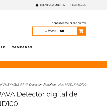
CREAR UNA CUENTA
-
INICIAR SESIÓN
tienda@lamejoropcion.mx
0
Ítems
|
$0
CTO
CAMPAÑAS
HONEYWELL PAVA Detector digital de ruido MOD: X-ND100
A Detector digital de
ND100