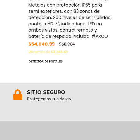
la comp
Metales con protección IP65 para
OPCION
semi exteriores, con 33 zonas de
$9,904
detección, 300 niveles de sensibilidad,
pantalla HD 7", indicadores LED en
24
meses 
ambas vistas, control remoto y
DETECTOR 
batería de respaldo incluida. #ARCO
$54,040.99
$68,904
24
meses de
$3,265.65
DETECTOR DE METALES
SITIO SEGURO
Protegemos tus datos