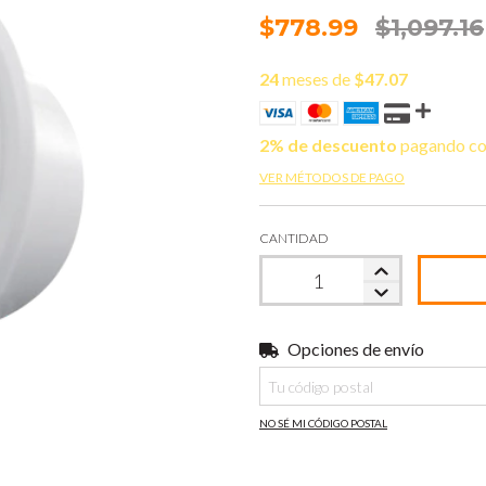
$778.99
$1,097.16
24
meses de
$47.07
2% de descuento
pagando co
VER MÉTODOS DE PAGO
CANTIDAD
Opciones de envío
Entregas para el CP:
NO SÉ MI CÓDIGO POSTAL