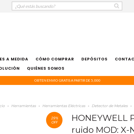
ES A MEDIDA
CÓMO COMPRAR
DEPÓSITOS
CONTA
VOLUCIÓN
QUIÉNES SOMOS
OBTEN ENVIO GRATIS A PARTIR DE 5,000
cio
-
Herramientas
-
Herramientas Eléctricas
-
Detector de Metales
-
HONEYWELL PAV
29
%
OFF
ruido MOD: X-