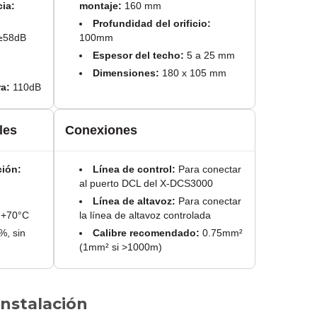
ia:
montaje:
160 mm
Profundidad del orificio:
≥58dB
100mm
Espesor del techo:
5 a 25 mm
Dimensiones:
180 x 105 mm
a:
110dB
les
Conexiones
ción:
Línea de control:
Para conectar
al puerto DCL del X-DCS3000
Línea de altavoz:
Para conectar
 +70°C
la línea de altavoz controlada
, sin
Calibre recomendado:
0.75mm²
(1mm² si >1000m)
instalación