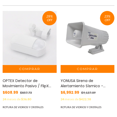
29
%
23
%
OFF
OFF
OPTEX Detector de
YONUSA Sirena de
Movimiento Pasivo / FlipX
Alertamiento Sísmico -
Standard detector PIR para
Sonido Oficial MOD: YAS-SIR
$608.99
$6,992.99
$857.73
$9,137.09
interior con lente giratoria /
24
meses de
$36.80
24
meses de
$422.58
Con montaje MOD: FLX-S-
ST-CW
ROTURA DE VIDRIOS Y CRISTALES
ROTURA DE VIDRIOS Y CRISTALES