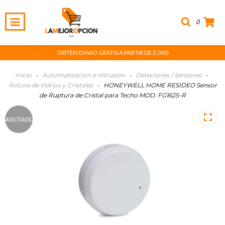
0
OBTEN ENVIO GRATIS A PARTIR DE 5,000
Inicio
-
Automatización e Intrusión
-
Detectores / Sensores
-
Rotura de Vidrios y Cristales
-
HONEYWELL HOME RESIDEO Sensor
de Ruptura de Cristal para Techo MOD: FG1625-R
AGOTADO