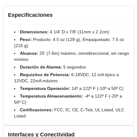
Especificaciones
Dimensiones:
4 1/4' D x 7/8' (11mm x 2.2cm)
Peso:
Producto: 4.5 oz (128 g), Empaquetado: 7.5 oz
(215 g)
Alcance:
25' (7.6m) máximo, omnidireccional, sin rango
mínimo
Duración de Alarma:
5 segundos
Requisitos de Potencia:
6-18VDC, 12 mA típico a
12VDC, 22mA máximo
Temperatura Operación:
14º a 122º F (-10º a 50º C)
Temperatura Almacenamiento:
-4º a 122º F (-20º a
50º C)
Certificaciones:
FCC, IC, CE, C-Tick, UL Listed, ULC
Listed
Interfaces y Conectividad