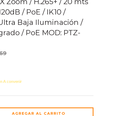
4X Zoom / H.265+ / 20 mts
20dB / PoE / IK10 /
 Ultra Baja Iluminación /
grado / PoE MOD: PTZ-
.69
n A convenir