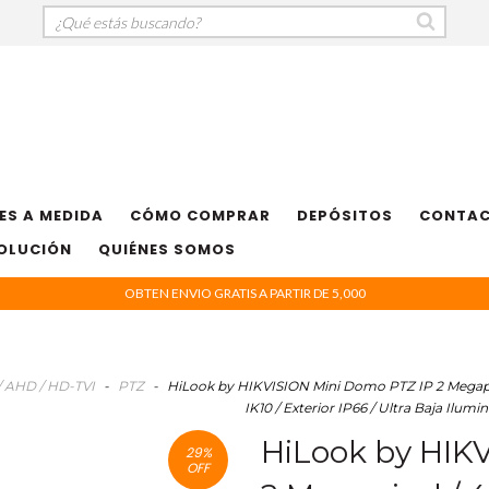
ES A MEDIDA
CÓMO COMPRAR
DEPÓSITOS
CONTA
VOLUCIÓN
QUIÉNES SOMOS
OBTEN ENVIO GRATIS A PARTIR DE 5,000
 AHD / HD-TVI
-
PTZ
-
HiLook by HIKVISION Mini Domo PTZ IP 2 Megapix
IK10 / Exterior IP66 / Ultra Baja Il
HiLook by HIK
29
%
OFF