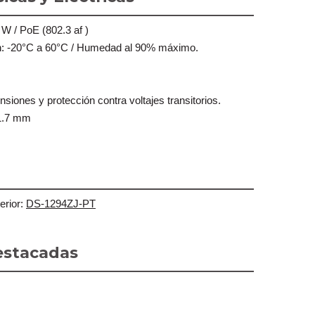
 W / PoE (802.3 af )
n: -20°C a 60°C / Humedad al 90% máximo.
siones y protección contra voltajes transitorios.
01.7 mm
erior:
DS-1294ZJ-PT
Destacadas