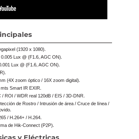
incipales
apixel (1920 x 1080).
r 0.005 Lux @ (F1.6, AGC ON).
 0.001 Lux @ (F1.6, AGC ON).
CR).
 mm (4X zoom óptico / 16X zoom digital).
20 mts Smart IR EXIR.
 / ROI / WDR real 120dB / EIS / 3D-DNR.
ección de Rostro / Intrusión de área / Cruce de línea /
ovido.
65 / H.264+ / H.264.
orma de Hik-Connect (P2P).
sicas y Eléctricas