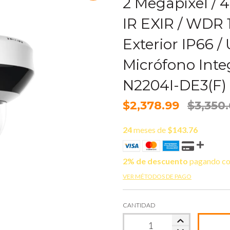
2 Megapixel / 
IR EXIR / WDR 1
Exterior IP66 /
Micrófono Inte
N2204I-DE3(F)
$2,378.99
$3,350
24
meses de
$143.76
2% de descuento
pagando co
VER MÉTODOS DE PAGO
CANTIDAD