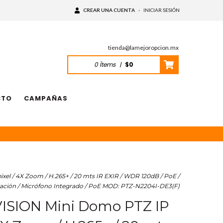
CREAR UNA CUENTA
-
INICIAR SESIÓN
tienda@lamejoropcion.mx
0
Ítems
|
$0
CTO
CAMPAÑAS
el / 4X Zoom / H.265+ / 20 mts IR EXIR / WDR 120dB / PoE /
uminación / Micrófono Integrado / PoE MOD: PTZ-N2204I-DE3(F)
VISION Mini Domo PTZ IP