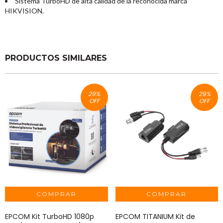
Sistema TurboHD de alta calidad de la reconocida marca
HIKVISION.
PRODUCTOS SIMILARES
29
%
29
%
OFF
OFF
EPCOM Kit TurboHD 1080p
EPCOM TITANIUM Kit de