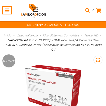
0
OBTEN ENVIO GRATIS A PARTIR DE 5,000
Inicio
-
Videovigilancia
-
Kits- Sistemas Completos
-
Turbo HD
-
HIKVISION Kit TurboHD 1080p / DVR 4 canales / 4 Cámaras Bala
ColorVu / Fuente de Poder / Accesorios de Instalación MOD: HK-1080-
CV
AGOTADO