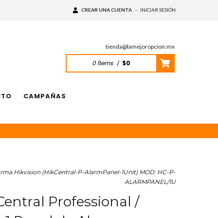
CREAR UNA CUENTA
-
INICIAR SESIÓN
tienda@lamejoropcion.mx
0
Ítems
|
$0
CTO
CAMPAÑAS
larma Hikvision (HikCentral-P-AlarmPanel-1Unit) MOD: HC-P-
ALARMPANEL/1U
entral Professional /