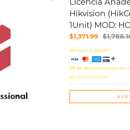
Licencia Añade
Hikvision (Hik
1Unit) MOD: 
$1,371.99
$1,788.1
24
meses de
$82.91
2% de descuento
pagando co
VER MÉTODOS DE PAGO