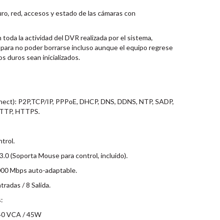
ro, red, accesos y estado de las cámaras con
toda la actividad del DVR realizada por el sistema,
 para no poder borrarse incluso aunque el equipo regrese
os duros sean inicializados.
nect): P2P,TCP/IP, PPPoE, DHCP, DNS, DDNS, NTP, SADP,
HTTP, HTTPS.
trol.
.0 (Soporta Mouse para control, incluido).
000 Mbps auto-adaptable.
radas / 8 Salida.
s:
240 VCA / 45W