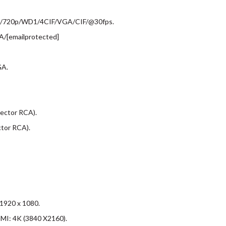
ite/720p/WD1/4CIF/VGA/CIF/@30fps.
[emailprotected]
GA.
nector RCA).
ctor RCA).
 1920 x 1080.
DMI: 4K (3840 X2160).