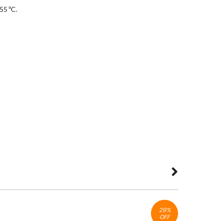
55 ºC.
29
%
OFF