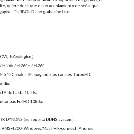
ite, quiere decir que es un acoplamiento de señal que
gapixel TURBOHD con grabacion Lite.
CVI,IP,Analogico )
 H.265 / H.264+ / H.264
P ó 12Canales IP apagando los canales TurboHD.
Audio.
ATA de hasta 10 TB.
ultáneas FullHD 1080p.
-IP, DYNDNS (no soporta DDNS syscom).
 iVMS-4200 (Windows/Mac), Hik-connect (Android,