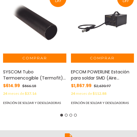
OFF
OFF
SYSCOM Tubo
EPCOM POWERLINE Estación
Termoencogible (Termofit)
para soldar SMD (Aire
Negro de 1.2 m, 2" de
caliente) de 20W con 4
$614.99
$1,867.99
$866.18
$2,630.97
Diámetro, Reduce de 2:1,
boquillas. MOD: EP-850
24
meses de
$37.16
24
meses de
$112.88
Poliolefina. 5174-1200-1
ESTACIÓN DE SOLDAR Y DESOLDADORAS
ESTACIÓN DE SOLDAR Y DESOLDADORAS