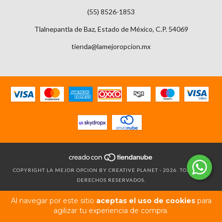
(55) 8526-1853
Tlalnepantla de Baz, Estado de México, C.P. 54069
tienda@lamejoropcion.mx
COPYRIGHT LA MEJOR OPCION BY CREATIVE PLANET - 2026. TODOS LOS
DERECHOS RESERVADOS.
Al navegar por este sitio
aceptas el uso de cookies
para
agilizar tu experiencia de compra.