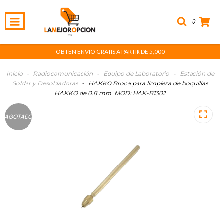
0
OBTEN ENVIO GRATIS A PARTIR DE 5,000
Inicio
-
Radiocomunicación
-
Equipo de Laboratorio
-
Estación de
Soldar y Desoldadoras
-
HAKKO Broca para limpieza de boquillas
HAKKO de 0.8 mm. MOD: HAK-B1302
AGOTADO