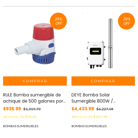
29
%
29
%
OFF
OFF
RULE Bomba sumergible de
DEYE Bomba Solar
achique de 500 galones por
Sumergible 800W /
hora a 12 Volts de corriente
Controlador Solar 60-220Vcd
$936.99
$4,433.99
$1,319.70
$6,227.04
directa. MOD: 25DA
MOD: SP800DC
24
meses de
$56.62
24
meses de
$267.94
BOMBAS SUMERGIBLES
BOMBAS SUMERGIBLES