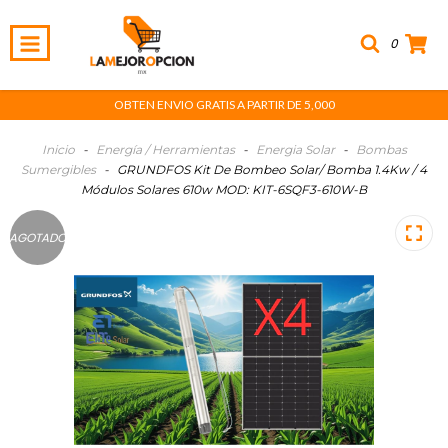
0
OBTEN ENVIO GRATIS A PARTIR DE 5,000
Inicio
-
Energía / Herramientas
-
Energia Solar
-
Bombas
Sumergibles
-
GRUNDFOS Kit De Bombeo Solar/ Bomba 1.4Kw / 4
Módulos Solares 610w MOD: KIT-6SQF3-610W-B
AGOTADO