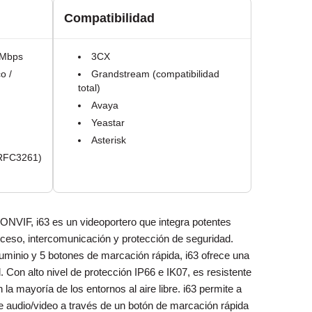
d
Compatibilidad
 Mbps
3CX
o /
Grandstream (compatibilidad
total)
Avaya
Yeastar
Asterisk
(RFC3261)
ONVIF, i63 es un videoportero que integra potentes
cceso, intercomunicación y protección de seguridad.
uminio y 5 botones de marcación rápida, i63 ofrece una
d. Con alto nivel de protección IP66 e IK07, es resistente
n la mayoría de los entornos al aire libre. i63 permite a
de audio/video a través de un botón de marcación rápida