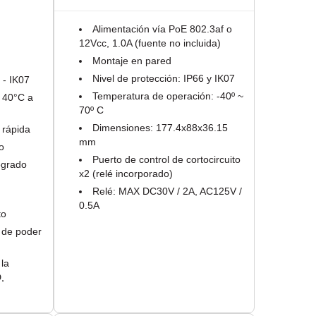
Alimentación vía PoE 802.3af o
12Vcc, 1.0A (fuente no incluida)
Montaje en pared
Nivel de protección: IP66 y IK07
 - IK07
Temperatura de operación: -40º ~
 40°C a
70º C
Dimensiones: 177.4x88x36.15
 rápida
mm
o
Puerto de control de cortocircuito
egrado
x2 (relé incorporado)
Relé: MAX DC30V / 2A, AC125V /
0.5A
to
 de poder
)
la
,