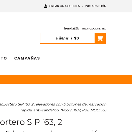
CREAR UNA CUENTA
-
INICIAR SESIÓN
tienda@lamejoropcion.mx
0
Ítems
|
$0
CTO
CAMPAÑAS
oportero SIP i63, 2 relevadores con 5 botones de marcación
rápida, anti-vandálico, IP66 y IK07, PoE MOD: I63
rtero SIP i63, 2