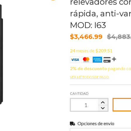
relevadores co
rápida, anti-va
MOD: I63
$3,466.99
$4,883
24
meses de
$209.51
2% de descuento
pagando co
VER MÉTODOS DE PAGO
CANTIDAD
Opciones de envío
Entregas para el CP: