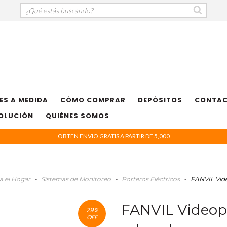
ES A MEDIDA
CÓMO COMPRAR
DEPÓSITOS
CONTA
VOLUCIÓN
QUIÉNES SOMOS
OBTEN ENVIO GRATIS A PARTIR DE 5,000
a el Hogar
-
Sistemas de Monitoreo
-
Porteros Eléctricos
-
FANVIL Vide
FANVIL Videopo
29
%
OFF