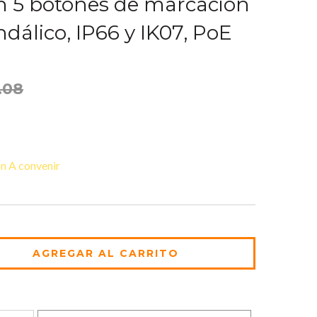
n 5 botones de marcación
ndálico, IP66 y IK07, PoE
.08
n A convenir
CAMBIAR CP