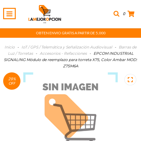
0
OBTEN ENVIO GRATIS A PARTIR DE 5,000
Inicio
-
IoT / GPS / Telemática y Señalización Audiovisual
-
Barras de
Luz / Torretas
-
Accesorios - Refacciones
-
EPCOM INDUSTRIAL
SIGNALING Módulo de reemplazo para torreta X75, Color Ambar MOD:
Z75M6A
29
%
OFF