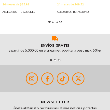
Z75M6W
X67AW/X67RW/X67AV2/X67RV
24
meses de
$25.92
24
meses de
$48.52
MOD: XDKQ11W
ACCESORIOS - REFACCIONES
ACCESORIOS - REFACCIONES
ENVÍOS GRATIS
a partir de 5,000.00 en el área metropolitana peso max. 50 kg
NEWSLETTER
Únete al Mailist y recibirás las últimas noticias y ofertas.