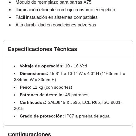
Módulo de reemplazo para barras X75
Iluminación eficiente con bajo consumo energético
Fácil instalación en sistemas compatibles
Alta durabilidad en condiciones adversas
Especificaciones Técnicas
Voltaje de operación:
10 - 16 Vcd
Dimensiones:
45.8” L x 13.1” W x 4.3” H (1163mm L x
334mm W x 33mm H)
Peso:
11 kg (con soportes)
Patrones de destello:
45 patrones
Certificados:
SAEJ845 & J595, ECE R65, ISO 9001-
2015
Grado de protección:
IP67 a prueba de agua
Configuraciones