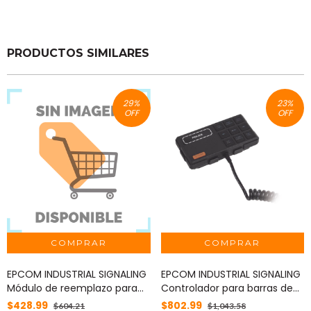
PRODUCTOS SIMILARES
29
%
23
%
OFF
OFF
EPCOM INDUSTRIAL SIGNALING
EPCOM INDUSTRIAL SIGNALING
Módulo de reemplazo para
Controlador para barras de
torreta X75, Color Claro MOD:
luces
$428.99
$802.99
$604.21
$1,043.58