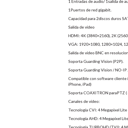
1 Entradas de audio/ 1salida de au
1Puertos de red gigabit.
Capacidad para 2discos duros SAT
Salida de vídeo
HDMI: 4K (3840×2160), 2K (256
VGA: 1920×1080, 1280×1024, 12
Salida de vídeo BNC en resolucio
Soporta Guarding Vision (P2P).
Soporta Guarding Vision / NO-IP
Compatible con software client
iPhone, iPad)
Soporta COAXITRON paraPTZ ( no
Canales de vídeo:
Tecnología CVI: 4 Megapixel Lite 
Tecnología AHD: 4 Megapixel Lite
Tecnología TURBOHD (TVI): 4 Mega