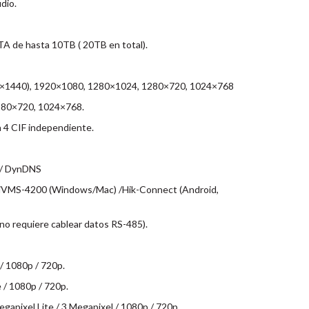
dio.
A de hasta 10TB ( 20TB en total).
0×1440), 1920×1080, 1280×1024, 1280×720, 1024×768
80×720, 1024×768.
n 4 CIF independiente.
 / DynDNS
e iVMS-4200 (Windows/Mac) /Hik-Connect (Android,
 requiere cablear datos RS-485).
/ 1080p / 720p.
 / 1080p / 720p.
pixel Lite / 3 Megapixel / 1080p / 720p.