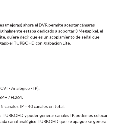
nes (mejoras) ahora el DVR permite aceptar cámaras
inalmente estaba dedicado a soportar 3 Megapixel, el
ite, quiere decir que es un acoplamiento de señal que
gapixel TURBOHD con grabacion Lite.
CVI / Analógico / IP).
64+ / H.264.
canales IP = 40 canales en total.
os TURBOHD y poder generar canales IP, podemos colocar
or cada canal analógico TURBOHD que se apague se genera