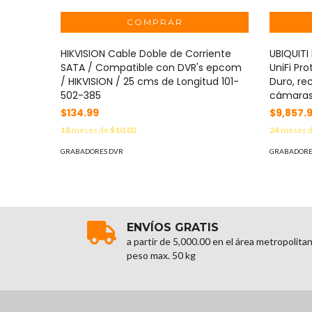
HIKVISION Cable Doble de Corriente
UBIQUITI
SATA / Compatible con DVR's epcom
UniFi Pr
/ HIKVISION / 25 cms de Longitud 101-
Duro, r
502-385
cámaras
$134.99
$9,857.
18
meses de
$10.02
24
meses 
GRABADORES DVR
GRABADORE
ENVÍOS GRATIS
a partir de 5,000.00 en el área metropolita
peso max. 50 kg