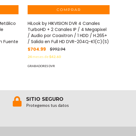
etálico
HiLook by HIKVISION DVR 4 Canales
HIKVISI
de
TurboHD + 2 Canales IP / 4 Megapixel
Canal IP
/ Audio por Coaxitron / 1 HDD / H.265+
Acusense
on Fuente
/ Salida en Full HD DVR-204Q-K1(C)(S)
Audio po
Full HD
$704.99
$992.94
$921.99
24
meses de
$42.60
24
meses 
GRABADORES DVR
GRABADOR
SITIO SEGURO
Protegemos tus datos