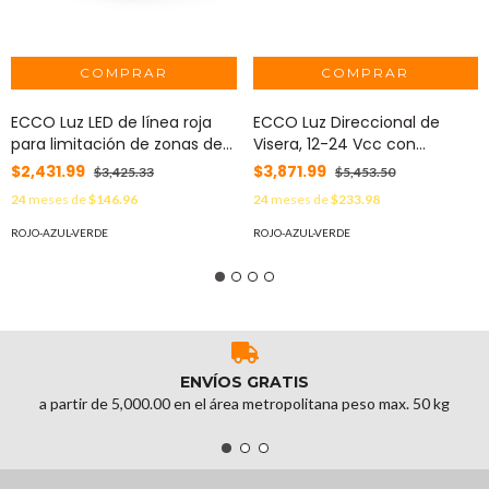
ECCO Luz LED de línea roja
ECCO Luz Direccional de
para limitación de zonas de
Visera, 12-24 Vcc con
trabajo en montacargas y
enchufe vehicular, doble
$2,431.99
$3,871.99
$3,425.33
$5,453.50
vehículos MOD: EW2025R
cabezal, dual color, rojo/claro
24
meses de
$146.96
24
meses de
$233.98
MOD: ED5051VDL2RW
ROJO-AZUL-VERDE
ROJO-AZUL-VERDE
ENVÍOS GRATIS
a partir de 5,000.00 en el área metropolitana peso max. 50 kg