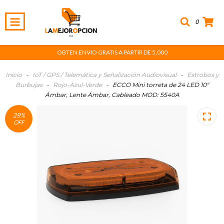
0
OBTEN ENVIO GRATIS A PARTIR DE 5,000
Inicio
-
IoT / GPS / Telemática y Señalización Audiovisual
-
Estrobos y
Burbujas
-
Rojo-Azul-Verde
-
ECCO Mini torreta de 24 LED 10"
Ámbar, Lente Ámbar, Cableado MOD: 5540A
29
%
OFF