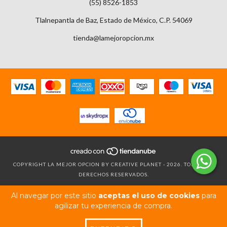
(55) 8526-1853
Tlalnepantla de Baz, Estado de México, C.P. 54069
tienda@lamejoropcion.mx
COPYRIGHT LA MEJOR OPCION BY CREATIVE PLANET - 2026. TODOS LOS
DERECHOS RESERVADOS.
Al navegar por este sitio
aceptas el uso de cookies
para
agilizar tu experiencia de compra.