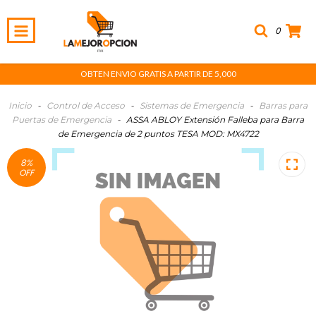
0
OBTEN ENVIO GRATIS A PARTIR DE 5,000
Inicio
-
Control de Acceso
-
Sistemas de Emergencia
-
Barras para
Puertas de Emergencia
-
ASSA ABLOY Extensión Falleba para Barra
de Emergencia de 2 puntos TESA MOD: MX4722
8
%
OFF