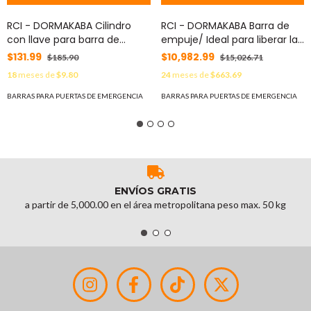
RCI - DORMAKABA Cilindro
RCI - DORMAKABA Barra de
con llave para barra de
empuje/ Ideal para liberar la
emergencía 1210 MOD:
Cerradura
$131.99
$10,982.99
$185.90
$15,026.71
96CLYKA
Electromagnéticas / SIN
18
meses de
$9.80
24
meses de
$663.69
CERROJO / Resistente al
Fuego 3 Horas/ 3 Años
BARRAS PARA PUERTAS DE EMERGENCIA
BARRAS PARA PUERTAS DE EMERGENCIA
Garantia 7000217
ENVÍOS GRATIS
a partir de 5,000.00 en el área metropolitana peso max. 50 kg