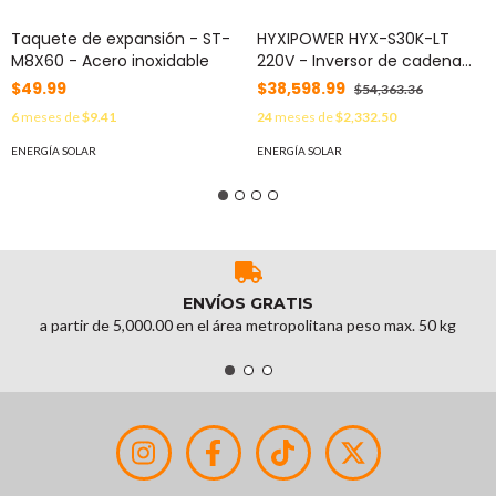
Taquete de expansión - ST-
HYXIPOWER HYX-S30K-LT
M8X60 - Acero inoxidable
220V - Inversor de cadena
trifásico comercial, Potencia
$49.99
$38,598.99
$54,363.36
de Salida 30,000 W,
6
meses de
$9.41
24
meses de
$2,332.50
Protección contra
sobretensión tipo II, Indice de
ENERGÍA SOLAR
ENERGÍA SOLAR
Protección IP66,
Administración remota
#SOLAR
ENVÍOS GRATIS
a partir de 5,000.00 en el área metropolitana peso max. 50 kg