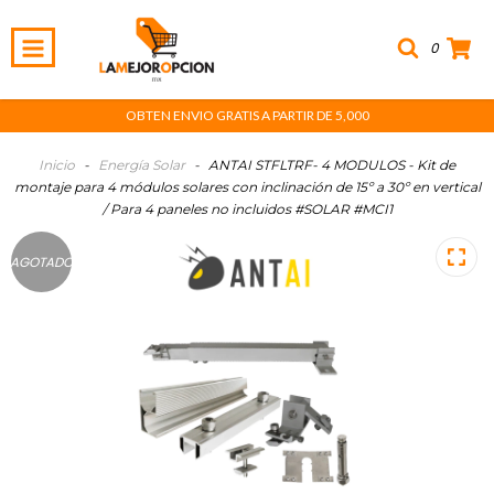
0
OBTEN ENVIO GRATIS A PARTIR DE 5,000
Inicio
-
Energía Solar
-
ANTAI STFLTRF- 4 MODULOS - Kit de
montaje para 4 módulos solares con inclinación de 15º a 30º en vertical
/ Para 4 paneles no incluidos #SOLAR #MCI1
AGOTADO