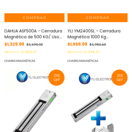
DAHUA ASF500A - Cerradura
YLI YM2400SL - Cerradura
Magnética de 500 KG/ Uso
Magnética 1000 Kg
Rudo/ Uso Interior/ Carcasa
(2200Lbs) de Fuerza de
$1,329.99
$1,559.99
$1,690.03
$1,983.60
de aluminio con material de
Sujeción, Indicador LED,
24
meses de
$80.37
24
meses de
$94.27
aleación de alta resistencia/
Retardo de Tiempo Ajustable
Voltaje Dual de 12 o 24 VDC/
y Voltaje Dual 12V #YL1
CHAPAS MAGNÉTICAS
CHAPAS MAGNÉTICAS
#LoNuevo #CONGACC
#BFCT
21
%
21
%
OFF
OFF