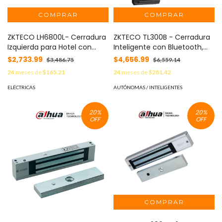
ZKTECO LH6800L- Cerradura
ZKTECO TL300B - Cerradura
Izquierda para Hotel con
Inteligente con Bluetooth,
Tecnología MIFARE 13.56 MHz,
Capacidad para 100 Huellas
$2,733.99
$4,656.99
$3,486.75
$6,559.14
Compatible con Puertas de
Dactilares, 100 Tarjetas y 100
24
meses de
$165.21
24
meses de
$281.42
35 a 45 mm de Grosor,
Contraseñas, Compatible
Fabricada en Aleación de
con Puertas Izquierdas y
ELÉCTRICAS
AUTÓNOMAS / INTELIGENTES
Zinc, Capacidad de Registro
Derechas #HD2
de 224 Eventos
20
%
20
%
OFF
OFF