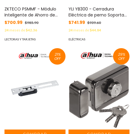
ZKTECO PSMMF - Módulo
YLI YB300 - Cerradura
Inteligente de Ahorro de
Eléctrica de perno Soporta
Energía MIFARE, Control de
800 Kg / Función NO /
$700.99
$741.99
$985.90
$939.60
Energía para Habitaciones
Voltaje 12 y 24 VDC / Retardo
24
meses de
$42.36
24
meses de
$44.84
de Hotel, Operación
3,6 y 9 segundos / Fail Safe /
Mediante Tarjetas Mifare
Compatible con controles
LECTORAS Y TARJETAS
ELÉCTRICAS
#MCI2
de acceso / Compatible
Soporte de fijación BBK600
21
%
29
%
#HD5
OFF
OFF