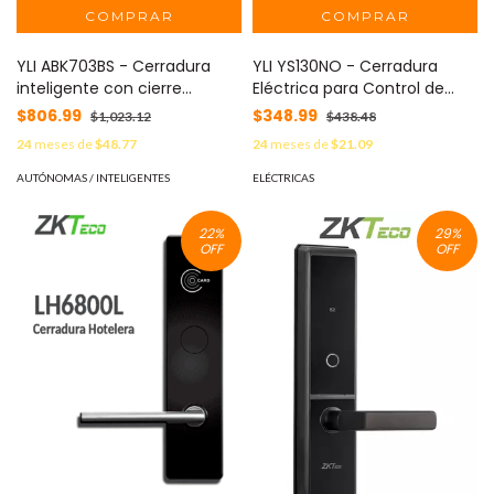
YLI ABK703BS - Cerradura
YLI YS130NO - Cerradura
inteligente con cierre
Eléctrica para Control de
automático cuenta con
Acceso / Función NO / 12
$806.99
$348.99
$1,023.12
$438.48
juego de 3 llaves, sensor con
VDC / Compatible con
24
meses de
$48.77
24
meses de
$21.09
luz LED de status o correcto
controles de acceso / Fail
cerrado, apertura con pulso
Secure
AUTÓNOMAS / INTELIGENTES
ELÉCTRICAS
voltaje de 12VDC
22
%
29
%
OFF
OFF