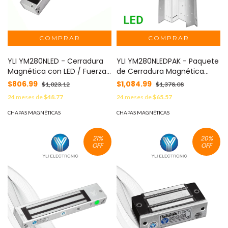
YLI YM280NLED - Cerradura
YLI YM280NLEDPAK - Paquete
Magnética con LED / Fuerza
de Cerradura Magnética
de Sujeción 280Kg /600Lb /
YM280N con Led y Soporte
$806.99
$1,084.99
$1,023.12
$1,378.08
Voltaje Dual 12v/24 VDC /
de Fijación tipo ZL / Fuerza
24
meses de
$48.77
24
meses de
$65.57
Puertas de madera, vidrio,
de Sujeción 280kg (600LB) /
metálica #YL1
Para puertas de madera,
CHAPAS MAGNÉTICAS
CHAPAS MAGNÉTICAS
vidrio y metálicas
21
%
20
%
OFF
OFF