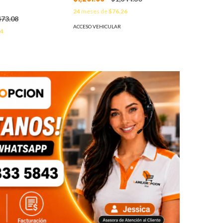
24
meses de
$76.26
473.08
ACCESO VEHICULAR
34