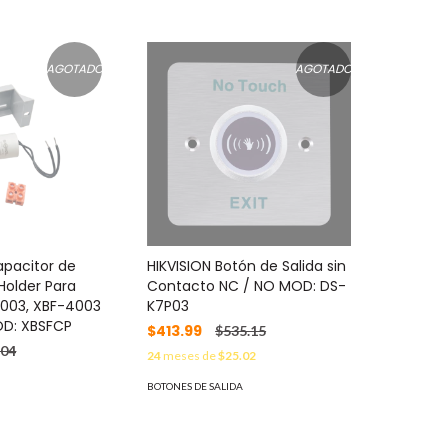
AGOTADO
AGOTADO
pacitor de
HIKVISION Botón de Salida sin
Holder Para
Contacto NC / NO MOD: DS-
5003, XBF-4003
K7P03
OD: XBSFCP
$413.99
$535.15
.04
24
meses de
$25.02
9
BOTONES DE SALIDA