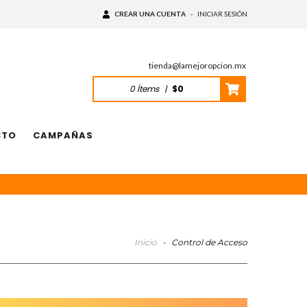
CREAR UNA CUENTA
-
INICIAR SESIÓN
tienda@lamejoropcion.mx
0
Ítems
|
$0
CTO
CAMPAÑAS
Inicio
-
Control de Acceso