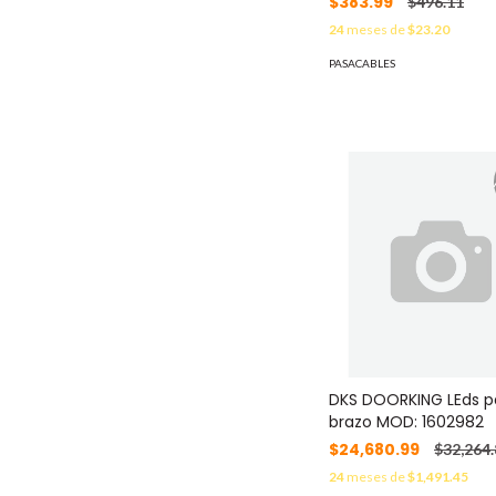
$383.99
$496.11
24
meses de
$23.20
PASACABLES
DKS DOORKING LEds p
brazo MOD: 1602982
$24,680.99
$32,264.
24
meses de
$1,491.45