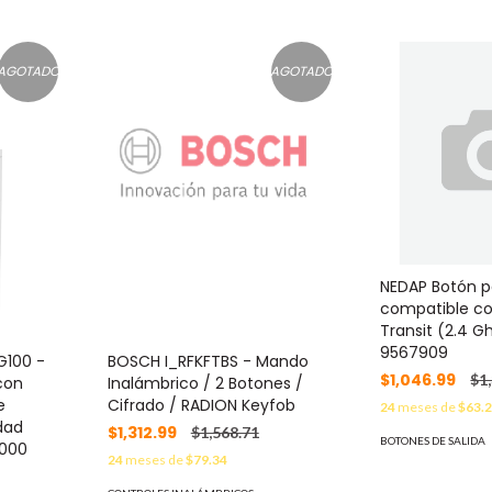
AGOTADO
AGOTADO
NEDAP Botón p
compatible co
Transit (2.4 G
9567909
G100 -
BOSCH I_RFKFTBS - Mando
$1,046.99
$1
 con
Inalámbrico / 2 Botones /
e
Cifrado / RADION Keyfob
24
meses de
$63.
dad
$1,312.99
$1,568.71
BOTONES DE SALIDA
,000
24
meses de
$79.34