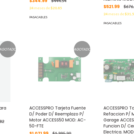
$344.99
$444.54
$521.99
$676
24
meses de
$20.85
24
meses de
$31.
PASACABLES
PASACABLES
AGOTADO
AGOTADO
ara
ACCESSPRO Tarjeta Fuente
ACCESSPRO Ta
D/ Poder D/ Reemplazo P/
Refaccion P/ 
Motor ACCESS50 MOD: AC-
Garage ACCES
82
50-FTE
Funcion D/ Ce
Electrica. MO
$1,071.99
$1,395.20