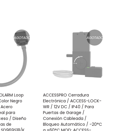
AGOTADO
AGOTADO
OLARM Loop
ACCESSPRO Cerradura
Color Negro
Electrónica / ACCESS-LOCK-
 Acero
WR / 12V DC / IP40 / Para
eal para
Puertas de Garage /
ceso / Diseño
Conexión Cableada /
pas de
Bloqueo Automático / -20°C
 SD969S18/K
a +60°C MOD: ACCESS-