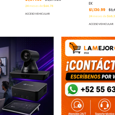
EK
24
meses de
$64.78
$1,130.99
$1,
ACCESO VEHICULAR
24
meses de
$68.
ACCESO VEHICULAR