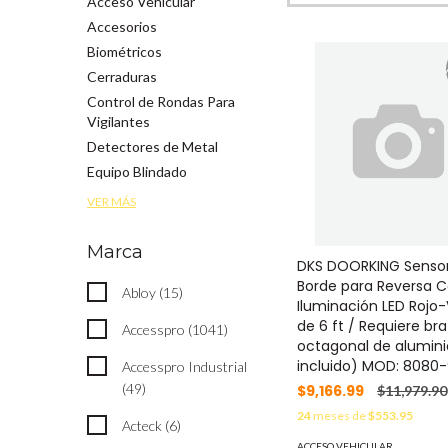
Acceso Vehicular
Accesorios
Biométricos
Cerraduras
Control de Rondas Para
Vigilantes
Detectores de Metal
Equipo Blindado
VER MÁS
Marca
DKS DOORKING Senso
Borde para Reversa 
Abloy (15)
Iluminación LED Rojo
de 6 ft / Requiere br
Accesspro (1041)
octagonal de alumini
incluido) MOD: 8080
Accesspro Industrial
(49)
$9,166.99
$11,979.90
24
meses de
$553.95
Acteck (6)
ACCESO VEHICULAR