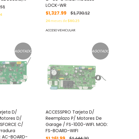
LOCK-WR
.51
$1,327.99
$1,730.12
54
24
meses de
$80.25
ACCESO VEHICULAR
AGOTADO
AGOTADO
rjeta D/
ACCESSPRO Tarjeta D/
Motores D/
Reemplazo P/ Motores De
SFORCE C/
Garage / FS-1000-WIFI. MOD:
rradura
FS-BOARD-WIFI
D: AC-BOARD-
$1,261.99
$1,644.30