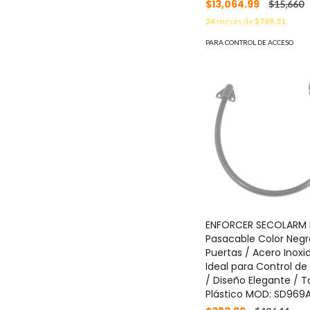
$13,064.99
$15,660
24
meses de
$789.51
PARA CONTROL DE ACCESO
ENFORCER SECOLARM 
Pasacable Color Negr
Puertas / Acero Inoxi
Ideal para Control d
/ Diseño Elegante / 
Plástico MOD: SD969A