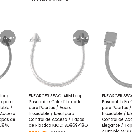
CONTROLES INALÁMBRICOS
AGOTADO
AGOTADO
Loop
ENFORCER SECOLARM Loop
ENFORCER SEC
o para
Pasacable Color Plateado
Pasacable En 
dable /
para Puertas / Acero
para Puertas /
e Acceso
Inoxidable / Ideal para
Inoxidable / Id
Tapas de
Control de Acceso / Tapas
Control de Ac
18/K
de Plástico MOD: SD969A18Q
Elegante / Ta
Aluminio MOD: