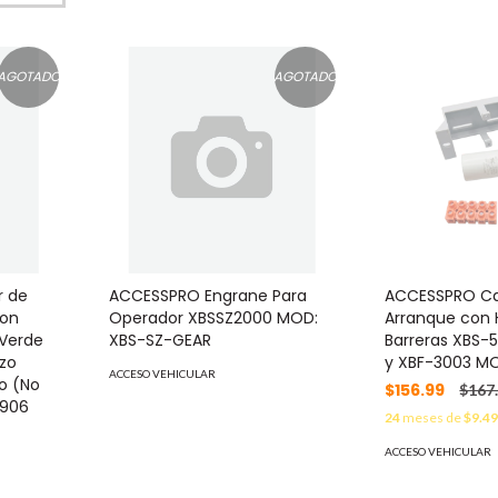
AGOTADO
AGOTADO
r de
ACCESSPRO Engrane Para
ACCESSPRO Ca
Con
Operador XBSSZ2000 MOD:
Arranque con 
-Verde
XBS-SZ-GEAR
Barreras XBS-
azo
y XBF-3003 M
ACCESO VEHICULAR
o (No
$156.99
$167
-906
24
meses de
$9.4
ACCESO VEHICULAR