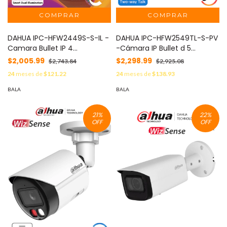
DAHUA IPC-HFW2449S-S-IL -
DAHUA IPC-HFW2549TL-S-PV
Camara Bullet IP 4
-Cámara IP Bullet d 5
Megapixeles/ Iluminador
Megapixeles con Iluminador
$2,005.99
$2,298.99
$2,743.84
$2,925.08
Dual Inteligente+Full Color/
Dual y Disuasión Activa/
24
meses de
$121.22
24
meses de
$138.93
WizSense/ Lente de 2.8mm/
Sirena y Estrobo/ Lente de
95 Grados/ Microfono
2.8 mm/ 111 Grados de
BALA
BALA
Integrado/ 30 Mts de IR y Luz
Apertura/ WizSense/ 30
Visible/ Metal/ Ranura
Metros de IR y Luz Visible/
21
%
22
%
MicroSD/ WDR 120dB/ SMD
WDR Real/PoE/Audio
OFF
OFF
Plus/ PoE #FULLC #IMD
Bidireccional/Ranura
MicroSD#OIP #IPN