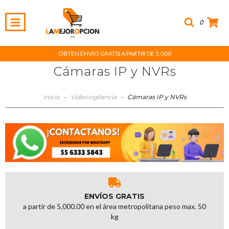
0
OBTEN ENVIO GRATIS A PARTIR DE 5,000
Cámaras IP y NVRs
Inicio
-
Videovigilancia
-
Cámaras IP y NVRs
ENVÍOS GRATIS
a partir de 5,000.00 en el área metropolitana peso max. 50
kg