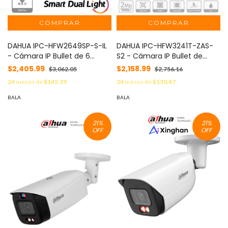
DAHUA IPC-HFW2649SP-S-IL
DAHUA IPC-HFW3241T-ZAS-
- Cámara IP Bullet de 6
S2 - Cámara IP Bullet de
megapíxeles/ Lente 2.8mm/
2MP/WizSense/Lente
$2,405.99
$2,158.99
$3,062.05
$2,756.16
112 grados de apertura/
Motorizado de 2.7 a 13 mm/
24
meses de
$145.39
24
meses de
$130.47
WizSense/ 30 metros de IR y
IR de 60 Metros/ Micrófono
Luz visible/Micrófono
Integrado/ IA/ SMD 4.0/ AI
BALA
BALA
integrado/ IP67/ PoE/ Ranura
SSA/ QuickPick/ E&S de
Micro SD/ Protección
Alarma y Audio/ IP67/
21
%
21
%
perimetral/ #ACIP
PoE/Ranura para Micro
OFF
OFF
SD#DAHQ1M #IMD #DA5
#MCI2 #IPMC #SED