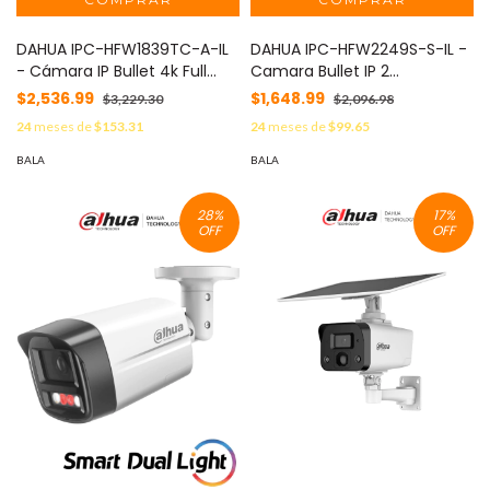
DAHUA IPC-HFW1839TC-A-IL
DAHUA IPC-HFW2249S-S-IL -
- Cámara IP Bullet 4k Full
Camara Bullet IP 2
Color + Iluminador Dual
Megapixeles/ Iluminador
$2,536.99
$1,648.99
$3,229.30
$2,096.98
Inteligente/ 8 Megapíxeles/
Dual Inteligente+Full Color/
24
meses de
$153.31
24
meses de
$99.65
Dual Light/ Lente de 2.8
WizSense/ Lente de 2.8mm/
mm/ 110 Grados de
107 Grados/ Microfono
BALA
BALA
Apertura/ Micrófono
Integrado/ 30 Mts de IR y Luz
Integrado/ H.265/ IR de 30
Visible/ Metalica/ Ranura
28
%
17
%
Metros/ IP67/ PoE/ DWDR/
MicroSD/ WDR 120dB/ SMD
OFF
OFF
#LoNuevo
Plus/ PoE/ #SwitchD2