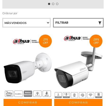
Ordenar por
FILTRAR
21
%
29
%
OFF
OFF