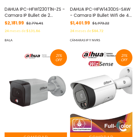
DAHUA IPC-HFW1230T1N-ZS -
DAHUA IPC-HFW1430DS-SAW
Camara IP Bullet de 2
- Camara IP Bullet Wifi de 4
Megapixeles/ Lente
Megapixeles/ Lente de
$2,181.99
$1,401.99
$2,776.41
$1,973.22
Motorizado de 2.8 a 12mm/
2.8mm/ 90 Grados de
24
meses de
$131.86
24
meses de
$84.72
H.265+/ IR de 50 Mts/ IP67/
Apertura/ H.265+/ IR de 30
PoE/ Ranura para MicroSD/
Metros/ Microfono
BALA
CÁMARAS IP Y NVRS
DWDR/ 3D DR/ HLC/ BLC/
Integrado/ Ranura para
#LDIC10
MicroSD/ Metalica/ IP67/
21
%
21
%
DWDR/ Videoanaliticos con
OFF
OFF
SMD/ #MCI2 #IPMC