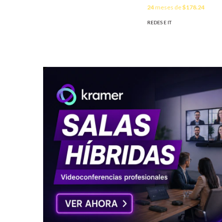
24
meses de
$178.24
REDES E IT