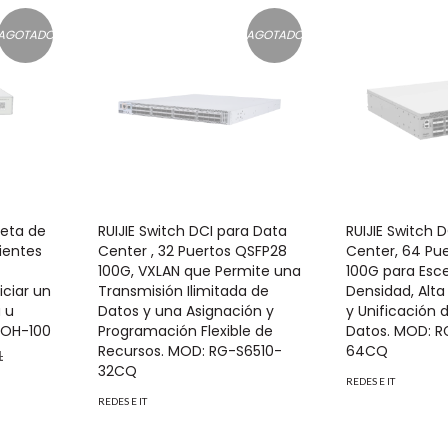
AGOTADO
AGOTADO
leta de
RUIJIE Switch DCI para Data
RUIJIE Switch 
ientes
Center , 32 Puertos QSFP28
Center, 64 Pu
100G, VXLAN que Permite una
100G para Esce
niciar un
Transmisión Ilimitada de
Densidad, Alta
 u
Datos y una Asignación y
y Unificación 
-OH-100
Programación Flexible de
Datos. MOD: 
Recursos. MOD: RG-S6510-
64CQ
1
32CQ
REDES E IT
REDES E IT