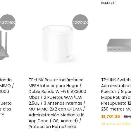
REDES E IT
AGOTADO
AGOTADO
 Banda
TP-LINK Router Inalámbrico
TP-LINK Switc
-MIMO /
MESH Interior para Hogar /
Administrable D
/1000
Doble Banda Wi-Fi 6 AX3000
Puertos / 8 pu
Mbps / 2 Puertos WAN/LAN
Mbps PoE af/at
puerto
2.5GE / 3 Antenas Internas /
Presupuesto 1
e alta
MU-MIMO 2X2 con OFDMA /
250 metros MO
 ™
Administración Mediante la
$1,701.36
$2,
App Deco (iOS, Android) /
24
meses de
$102
Protección HomeShield