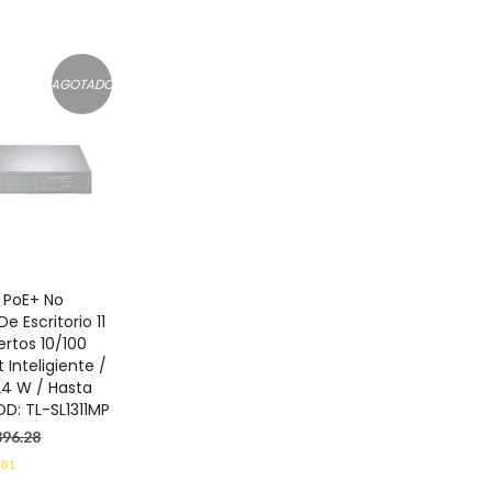
AGOTADO
h PoE+ No
e Escritorio 11
ertos 10/100
 Inteligiente /
24 W / Hasta
D: TL-SL1311MP
396.28
.81