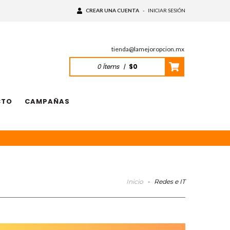
CREAR UNA CUENTA
-
INICIAR SESIÓN
tienda@lamejoropcion.mx
0
Ítems
|
$0
CTO
CAMPAÑAS
Inicio
-
Redes e IT