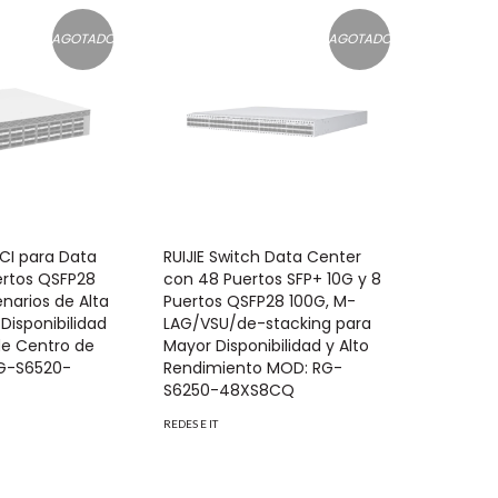
AGOTADO
AGOTADO
DCI para Data
RUIJIE Switch Data Center
ertos QSFP28
con 48 Puertos SFP+ 10G y 8
narios de Alta
Puertos QSFP28 100G, M-
 Disponibilidad
LAG/VSU/de-stacking para
de Centro de
Mayor Disponibilidad y Alto
RG-S6520-
Rendimiento MOD: RG-
S6250-48XS8CQ
REDES E IT