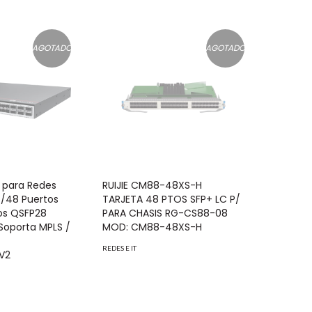
AGOTADO
AGOTADO
 para Redes
RUIJIE CM88-48XS-H
 /48 Puertos
TARJETA 48 PTOS SFP+ LC P/
tos QSFP28
PARA CHASIS RG-CS88-08
Soporta MPLS /
MOD: CM88-48XS-H
REDES E IT
V2