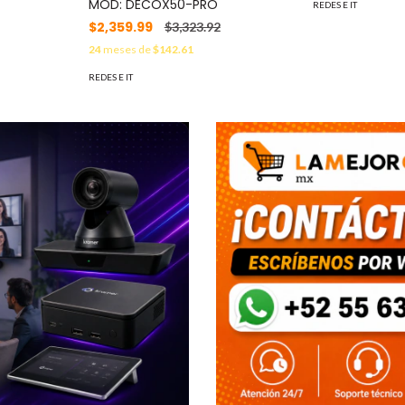
MOD: DECOX50-PRO
REDES E IT
$2,359.99
$3,323.92
24
meses de
$142.61
REDES E IT