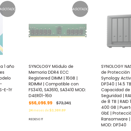
AGOTADO
AGOTADO
ia 1 año
SYNOLOGY Módulo de
SYNOLOGY NAS 
nes
Memoria DDR4 ECC
de Protección
odelo
Registered DIMM | 16GB |
Synology Acti
-
RDIMM | Compatible con
DP340 | 14.5 T
S-E-1Y
FS3410, SA3610, SA3410 MOD:
Capacidad de
D4ER01-16G
Seguridad | RA
de 8 TB | RAID
$56,096.99
$73,341
400 GB | Puert
24
meses de
$3,389.89
GbE | Protecci
Ransomware | 
REDES E IT
MOD: DP340