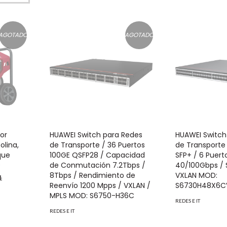
AGOTADO
AGOTADO
or
HUAWEI Switch para Redes
HUAWEI Switch
olina,
de Transporte / 36 Puertos
de Transporte
que
100GE QSFP28 / Capacidad
SFP+ / 6 Puer
0
de Conmutación 7.2Tbps /
40/100Gbps / 
8Tbps / Rendimiento de
VXLAN MOD:
1
Reenvío 1200 Mpps / VXLAN /
S6730H48X6C
MPLS MOD: S6750-H36C
REDES E IT
REDES E IT