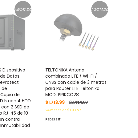
AGOTADO
AGOTADO
Dispositivo
TELTONIKA Antena
 de Datos
combinada LTE / Wi-Fi /
veProtect
GNSS con cable de 3 metros
B de
para Router LTE Teltonika
 Copia de
MOD: PR1KCO28
ID 5 con 4 HDD
$1,713.99
$2,414.07
 1 con 2 SSD de
24
meses de
$103.57
o RJ-45 de 10
ón contra
REDES E IT
Inmutabilidad