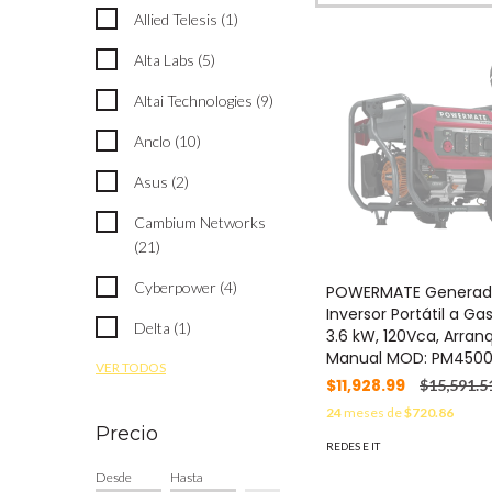
Allied Telesis (1)
Alta Labs (5)
Altai Technologies (9)
Anclo (10)
Asus (2)
Cambium Networks
(21)
Cyberpower (4)
POWERMATE Generad
Inversor Portátil a Gas
Delta (1)
3.6 kW, 120Vca, Arran
Manual MOD: PM450
VER TODOS
$11,928.99
$15,591.5
24
meses de
$720.86
Precio
REDES E IT
Desde
Hasta