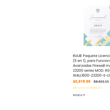
RUIJIE Paquete Licenc
(5 en 1), para Funcio
Avanzadas Firewall m
Z3200 series MOD: RG
WALL1600-Z3200-S-LI
$5,978.99
$8,421.11
24
meses de
$361.31
REDES E IT