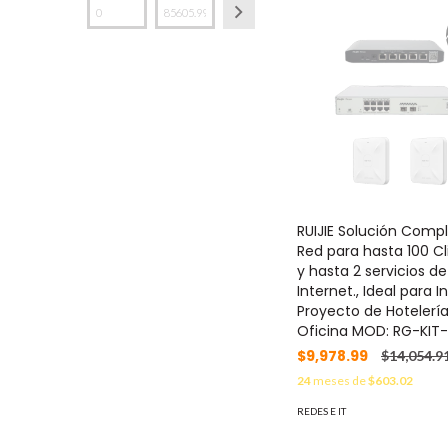
RUIJIE Solución Comp
Red para hasta 100 Cl
y hasta 2 servicios de
Internet., Ideal para I
Proyecto de Hotelería
Oficina MOD: RG-KIT
$9,978.99
$14,054.9
24
meses de
$603.02
REDES E IT