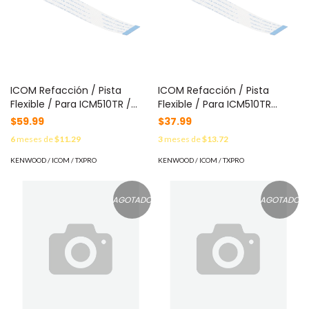
ICOM Refacción / Pista
ICOM Refacción / Pista
Flexible / Para ICM510TR /
Flexible / Para ICM510TR
Repuesto Compatible MOD:
MOD: 8900017660
$59.99
$37.99
8900016110
6
meses de
$11.29
3
meses de
$13.72
KENWOOD / ICOM / TXPRO
KENWOOD / ICOM / TXPRO
AGOTADO
AGOTADO