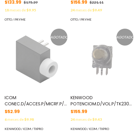
$133.99
$156.99
$175.39
$221.11
18
meses de
$9.95
24
meses de
$9.49
OTTO / PRYME
OTTO / PRYME
AGOTADO
AGOTADO
ICOM
KENWOOD
CONEC.D/ACCES.P/MICRF.P/ICF3003/4003
POTENCIOM.D/VOL.P/TK2302/3
MOD: 6450000131
MOD: R31-0670-35
$52.99
$155.99
6
meses de
$9.98
24
meses de
$9.43
KENWOOD / ICOM / TXPRO
KENWOOD / ICOM / TXPRO