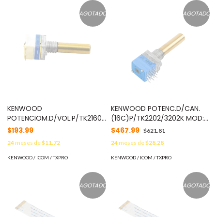
AGOTADO
AGOTADO
KENWOOD
KENWOOD POTENC.D/CAN.
POTENCIOM.D/VOL.P/TK2160/3160
(16C)P/TK2202/3202K MOD:
MOD: R31066405
S60-0434-15
$193.99
$467.99
$621.81
24
meses de
$11.72
24
meses de
$28.28
KENWOOD / ICOM / TXPRO
KENWOOD / ICOM / TXPRO
AGOTADO
AGOTADO