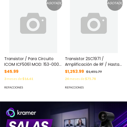
AGOTADO
AGOTADO
Transistor / Para Circuito
Transistor 2SC1971 /
ICOM ICF5061 MOD: 153-000-
Amplificación de RF / Hasta
0374
100 MHz / Ic 150 mA / Vce 30
$45.99
$1,253.99
$1,451.79
V / TO-220 MOD: 153-000-
3
meses de
$16.61
24
meses de
$75.78
0790
REFACCIONES
REFACCIONES