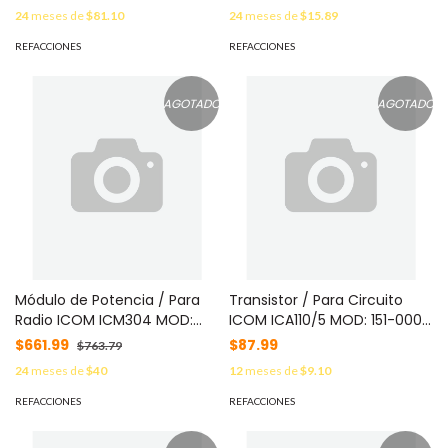
1670
24
meses de
$81.10
24
meses de
$15.89
REFACCIONES
REFACCIONES
AGOTADO
AGOTADO
Módulo de Potencia / Para
Transistor / Para Circuito
Radio ICOM ICM304 MOD:
ICOM ICA110/5 MOD: 151-000-
115-000-2173
1230
$661.99
$87.99
$763.79
24
meses de
$40
12
meses de
$9.10
REFACCIONES
REFACCIONES