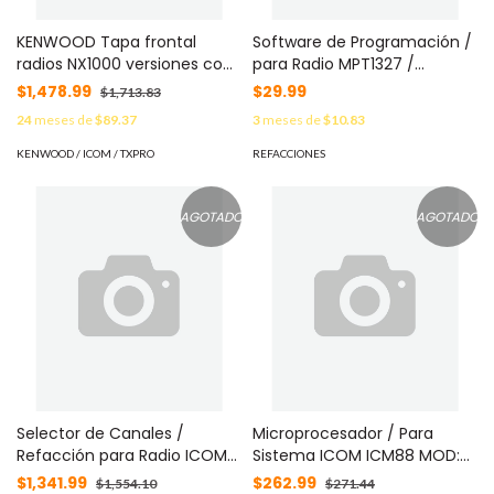
KENWOOD Tapa frontal
Software de Programación /
radios NX1000 versiones con
para Radio MPT1327 /
pantalla MOD: A0C024951
Multiusuario / Equipos
$1,478.99
$29.99
$1,713.83
Profesionales MOD: 000-
24
meses de
$89.37
3
meses de
$10.83
034-6012
KENWOOD / ICOM / TXPRO
REFACCIONES
AGOTADO
AGOTADO
Selector de Canales /
Microprocesador / Para
Refacción para Radio ICOM
Sistema ICOM ICM88 MOD:
ICM7000 MOD: 088-000-
114-001-1151
$1,341.99
$262.99
$1,554.10
$271.44