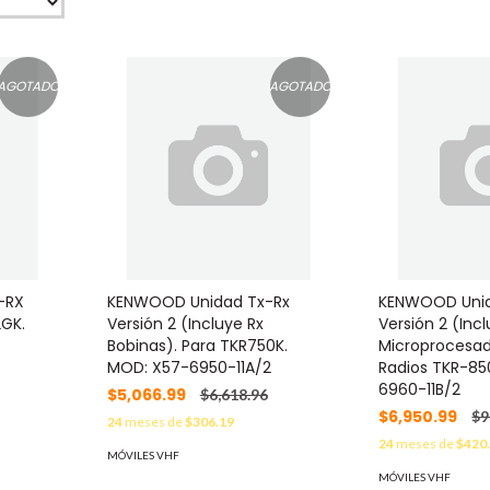
AGOTADO
AGOTADO
-RX
KENWOOD Unidad Tx-Rx
KENWOOD Unid
2GK.
Versión 2 (Incluye Rx
Versión 2 (Inc
Bobinas). Para TKR750K.
Microprocesad
MOD: X57-6950-11A/2
Radios TKR-85
6960-11B/2
$5,066.99
$6,618.96
$6,950.99
$9
24
meses de
$306.19
24
meses de
$420
MÓVILES VHF
MÓVILES VHF