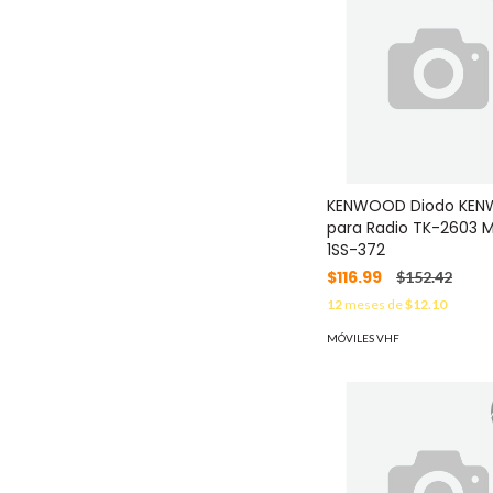
KENWOOD Diodo KE
para Radio TK-2603 
1SS-372
$116.99
$152.42
12
meses de
$12.10
MÓVILES VHF