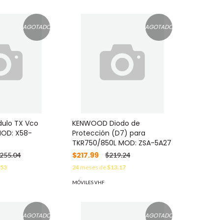
AGOTADO
AGOTADO
ulo TX Vco
KENWOOD Diodo de
MOD: X58-
Protección (D7) para
TKR750/850L MOD: ZSA-5A27
$217.99
,255.04
$219.24
.53
24
meses de
$13.17
MÓVILES VHF
AGOTADO
AGOTADO