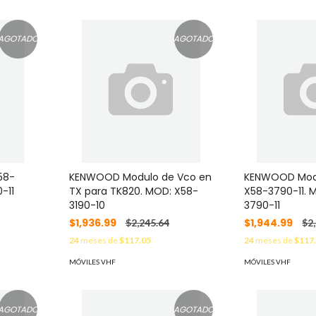
AGOTADO
AGOTADO
58-
KENWOOD Modulo de Vco en
KENWOOD Mod
-11
TX para TK820. MOD: X58-
X58-3790-11. 
3190-10
3790-11
$1,936.99
$1,944.99
$2,245.64
$2
24
meses de
$117.05
24
meses de
$117
MÓVILES VHF
MÓVILES VHF
AGOTADO
AGOTADO