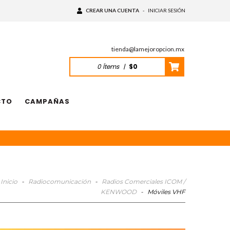
CREAR UNA CUENTA
-
INICIAR SESIÓN
tienda@lamejoropcion.mx
0
Ítems
|
$0
CTO
CAMPAÑAS
Inicio
-
Radiocomunicación
-
Radios Comerciales ICOM /
KENWOOD
-
Móviles VHF