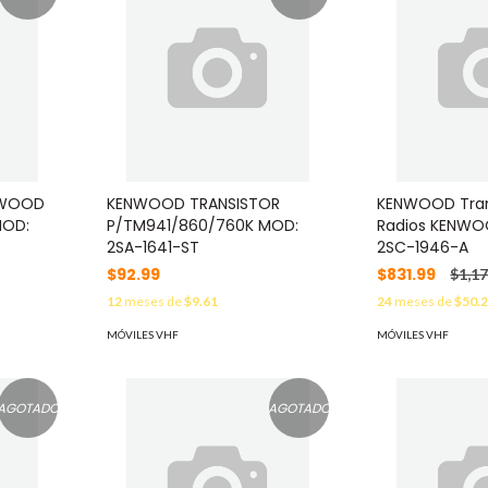
NWOOD
KENWOOD TRANSISTOR
KENWOOD Tran
MOD:
P/TM941/860/760K MOD:
Radios KENWO
2SA-1641-ST
2SC-1946-A
$92.99
$831.99
$1,17
12
meses de
$9.61
24
meses de
$50.
MÓVILES VHF
MÓVILES VHF
AGOTADO
AGOTADO