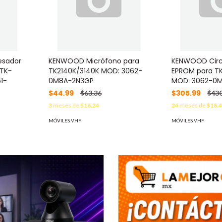
esador
KENWOOD Micrófono para
KENWOOD Circu
 TK-
TK2140K/3140K MOD: 3062-
EPROM para TK
1-
0M8A-2N3GP
MOD: 3062-0
$44.99
$305.99
$63.36
$430
3
meses de
$16.24
24
meses de
$18.
MÓVILES VHF
MÓVILES VHF