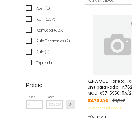
Abell (1)
Icom (237)
Kenwood (689)
Ruiz Electronics (2)
Rule (1)
Txpro (1)
KENWOOD Tarjeta TX
Precio
Unit para Radio TK76
MOD: X57-5950-11A/2
Desde
Hasta
$3,796.99
$4,959
24
meses de
$229.45
MÓVILES VHF