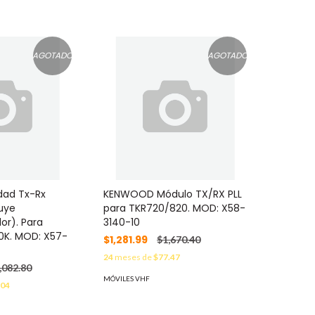
AGOTADO
AGOTADO
ad Tx-Rx
KENWOOD Módulo TX/RX PLL
luye
para TKR720/820. MOD: X58-
or). Para
3140-10
0K. MOD: X57-
$1,281.99
$1,670.40
24
meses de
$77.47
,082.80
MÓVILES VHF
.04