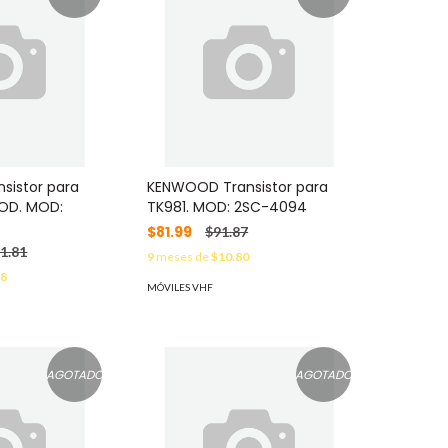
sistor para
KENWOOD Transistor para
OD. MOD:
TK981. MOD: 2SC-4094
$81.99
$91.87
1.81
9
meses de
$10.80
28
MÓVILES VHF
AGOTADO
AGOTADO