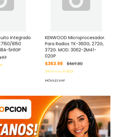
ito Integrado
KENWOOD Microprocesador.
7150/8150
Para Radios TK-360G, 272G,
M8A-5H1GP
372G. MOD: 3062-2M41-
02GP
.97
$363.99
$469.80
49
24
meses de
$22
MÓVILES VHF