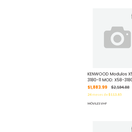
KENWOOD Modulos X
3180-11 MOD: X58-3180
$1,883.99
$2,184.88
24
meses de
$113.85
MÓVILES VHF