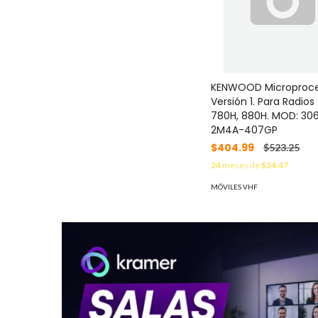
KENWOOD Microproc
Versión 1. Para Radios
780H, 880H. MOD: 306
2M4A-407GP
$404.99
$523.25
24
meses de
$24.47
MÓVILES VHF