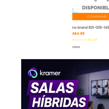
no brand 831-005-14
$64.99
6
meses de
$12.24
OTROS