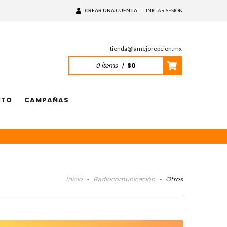
CREAR UNA CUENTA
-
INICIAR SESIÓN
tienda@lamejoropcion.mx
0
Ítems
|
$0
CTO
CAMPAÑAS
Inicio
-
Radiocomunicación
-
Otros