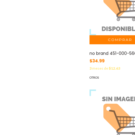
no brand 451-000-5
$34.99
3
meses de
$12.63
OTROS