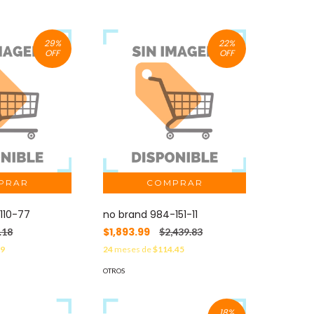
29
%
22
%
OFF
OFF
110-77
no brand 984-151-11
$1,893.99
.18
$2,439.83
29
24
meses de
$114.45
OTROS
18
%