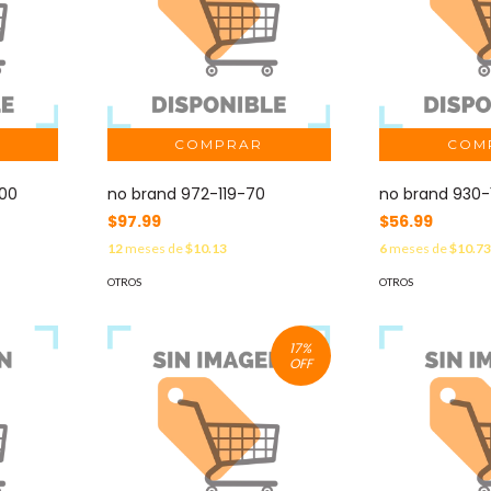
600
no brand 972-119-70
no brand 930
$97.99
$56.99
12
meses de
$10.13
6
meses de
$10.7
OTROS
OTROS
17
%
OFF