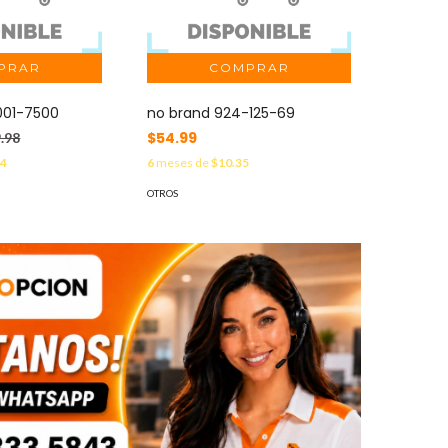
001-7500
no brand 924-125-69
$54.99
.98
44
6
meses de
$10.35
OTROS