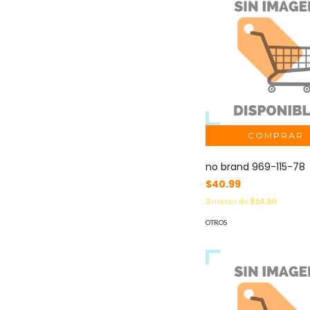
no brand 969-115-78
$40.99
3
meses de
$14.80
OTROS