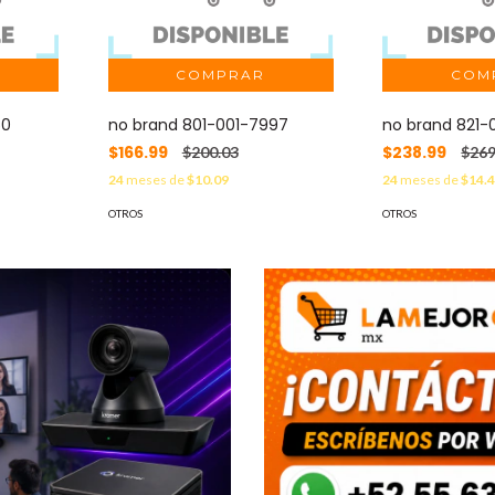
50
no brand 801-001-7997
no brand 821-
$166.99
$238.99
$200.03
$269
24
meses de
$10.09
24
meses de
$14.
OTROS
OTROS