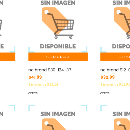
no brand 930-124-37
no brand 912-
$41.99
$32.99
3
meses de
$15.16
3
meses de
$11.9
OTROS
OTROS