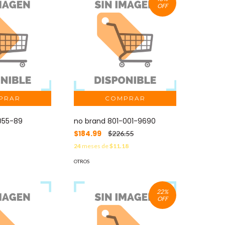
OFF
055-89
no brand 801-001-9690
$184.99
$226.55
1
24
meses de
$11.18
OTROS
22
%
OFF