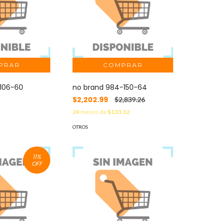
-106-60
no brand 984-150-64
$2,202.99
$2,839.26
3
24
meses de
$133.12
OTROS
11
%
OFF