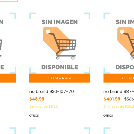
no brand 930-107-70
no brand 987-
$48.99
$401.99
$566
6
meses de
$9.22
24
meses de
$24.
OTROS
OTROS