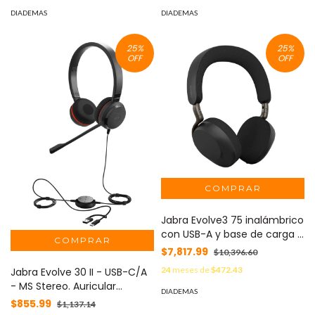
DIADEMAS
DIADEMAS
25
%
25
%
OFF
OFF
Jabra Evolve3 75 inalámbrico
con USB-A y base de carga -
certificado para Teams,
$7,817.99
$10,396.60
ANC, micrófonos avanzados
24
meses de
$472.43
Jabra Evolve 30 II - USB-C/A
y audio premium híbrido
- MS Stereo. Auricular
DIADEMAS
profesional con
$855.99
$1,137.14
conectividad flexible y gran