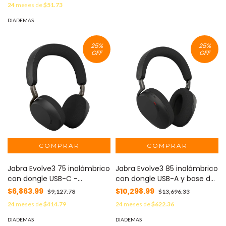
24
meses de
$51.73
calidad de sonido para
llamadas y música
DIADEMAS
25
%
25
%
OFF
OFF
Jabra Evolve3 85 inalámbrico
Jabra Evolve3 75 inalámbrico
con dongle USB-A y base de
con dongle USB-C -
carga - certificado para
certificado para Teams,
$10,298.99
$6,863.99
$13,696.33
$9,127.78
Teams, ANC y audio
ANC, micrófonos avanzados
24
meses de
$622.36
24
meses de
$414.79
premium híbrido
y audio premium híbrido
DIADEMAS
DIADEMAS