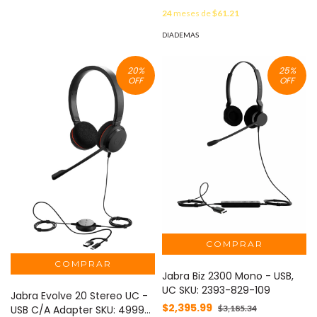
24
meses de
$61.21
DIADEMAS
20
%
25
%
OFF
OFF
Jabra Biz 2300 Mono - USB,
UC SKU: 2393-829-109
Jabra Evolve 20 Stereo UC -
$2,395.99
USB C/A Adapter SKU: 4999-
$3,185.34