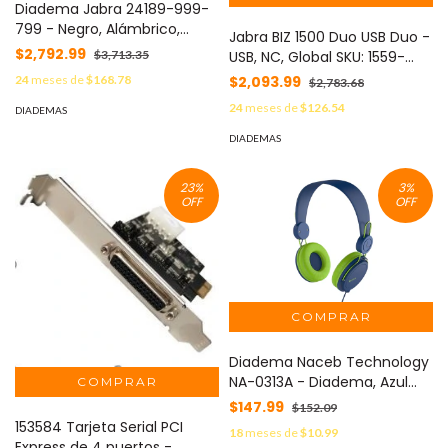
Diadema Jabra 24189-999-
799 - Negro, Alámbrico,
Jabra BIZ 1500 Duo USB Duo -
Supraaural, 20 - 20000 Hz
$2,792.99
USB, NC, Global SKU: 1559-
$3,713.35
0159
$2,093.99
24
meses de
$168.78
$2,783.68
24
meses de
$126.54
DIADEMAS
DIADEMAS
23
%
3
%
OFF
OFF
Diadema Naceb Technology
NA-0313A - Diadema, Azul
con verde, 1.2 m
$147.99
$152.09
153584 Tarjeta Serial PCI
18
meses de
$10.99
Express de 4 puertos -