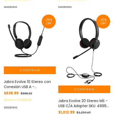
DIADEMAS
DIADEMAS
25
%
20
%
OFF
OFF
Jabra Evolve 10 Stereo con
Conexión USB A -
Cancelación Activa/Pasiva
$638.99
$848.53
de Ruido con Indicador de
24
meses de
$38.61
Jabra Evolve 20 Stereo MS -
Ocupado (2699-820-109)
USB C/A Adapter SKU: 4999-
DIADEMAS
823-169
$1,012.99
$1,259.69