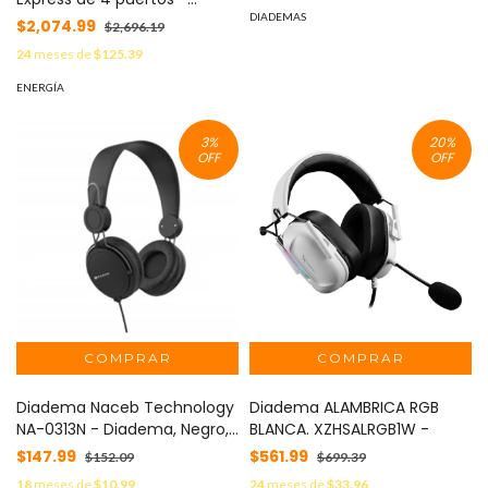
DIADEMAS
Adaptador con cuatro
$2,074.99
$2,696.19
puertos DB9; salida de
24
meses de
$125.39
energía de 5V.
ENERGÍA
3
%
20
%
OFF
OFF
Diadema Naceb Technology
Diadema ALAMBRICA RGB
NA-0313N - Diadema, Negro,
BLANCA. XZHSALRGB1W -
1.2 m
$147.99
$561.99
$152.09
$699.39
18
meses de
$10.99
24
meses de
$33.96