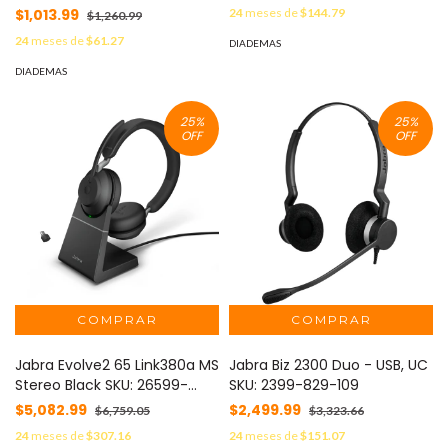
829-269
$1,013.99
24
meses de
$144.79
$1,260.99
24
meses de
$61.27
DIADEMAS
DIADEMAS
25
%
25
%
OFF
OFF
Jabra Evolve2 65 Link380a MS
Jabra Biz 2300 Duo - USB, UC
Stereo Black SKU: 26599-
SKU: 2399-829-109
999-999 -
$5,082.99
$2,499.99
$6,759.05
$3,323.66
24
meses de
$307.16
24
meses de
$151.07