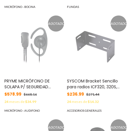
130S
F4103D/11, IC-F4103D/31, IC-
F3210D/01, IC-F4210D/01 y IC-
MICRÓFONO - BOCINA
FUNDAS
F4210D/21. MOD: 3201-BC
AGOTADO
AGOTADO
PRYME MICRÓFONO DE
SYSCOM Bracket Sencillo
SOLAPA P/ SEGURIDAD
para radios ICF320, 320S,
PRIVADA P/ ICOM ICOM IC-
420, 420S. MOD: SMB320
$578.99
$236.99
$668.16
$271.44
F11/ 14/ 3021/ 3013/ 3103/
24
meses de
$34.99
24
meses de
$14.32
3003. Se fija al equipo con
tornillos. MOD: SPM-1200ILSC
MICRÓFONO - AUDIFONO
ACCESORIOS GENERALES
AGOTADO
AGOTADO