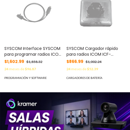
SYSCOM Interface SYSCOM
SYSCOM Cargador rápido
para programar radios ICOM
para radios ICOM ICF-
MOD: SOPC966U
30G/40G. MOD: IGRP
$1,602.99
$866.99
$1,858.32
$1,002.24
24
meses de
$96.87
24
meses de
$52.39
PROGRAMACIÓN Y SOFTWARE
CARGADORES DE BATERÍA