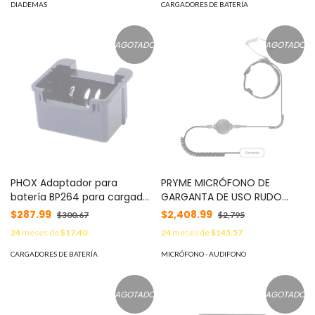
DIADEMAS
CARGADORES DE BATERÍA
AGOTADO
AGOTADO
PHOX Adaptador para
PRYME MICRÓFONO DE
batería BP264 para cargador
GARGANTA DE USO RUDO
Icom PSB191 MOD: PSUC191
PARA ICOM ICF11/ ICF-14/ ICF-
$287.99
$2,408.99
$300.67
$2,795
3021/ ICF-3013/ ICF-3103/
24
meses de
$17.40
24
meses de
$145.57
ICF-3003. Se fija al equipo
con tornillos. MOD: SPM-
CARGADORES DE BATERÍA
MICRÓFONO - AUDIFONO
1500ILS
AGOTADO
AGOTADO