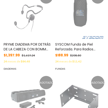
PRYME DIADEMA POR DETRÁS
SYSCOM Funda de Piel
DE LA CABEZA CON BOMM
Reforzada. Para Radios
FLEXIBLE P/ ICOM ICF-11/ 14/
ICF3GS, ICF3GT, ICF4GS,
$1,397.99
$188.99
$1,619.24
$208.80
3021/ 3013/ 3103/ 3003. Se fija
ICF4GT, ICF30GS, ICF30GT,
24
meses de
$84.48
24
meses de
$11.42
al equipo con tornillos. MOD:
ICF40GS e ICF40GT. MOD:
SPM-1400ILS
FSMIC-F3G/4G
DIADEMAS
FUNDAS
AGOTADO
AGOTADO