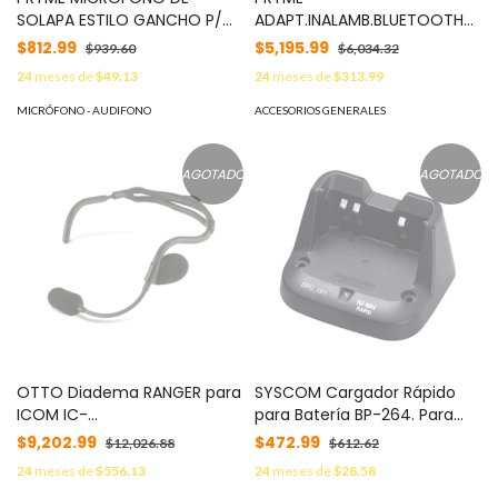
SOLAPA ESTILO GANCHO P/
ADAPT.INALAMB.BLUETOOTH
ICOM ICF-1000/2000 MOD:
P/ICF121SM/5013/5021/6061
$812.99
$5,195.99
$939.60
$6,034.32
SPM-330SEB
MOD: BT-5M00JKIT1
24
meses de
$49.13
24
meses de
$313.99
MICRÓFONO - AUDIFONO
ACCESORIOS GENERALES
AGOTADO
AGOTADO
OTTO Diadema RANGER para
SYSCOM Cargador Rápido
ICOM IC-
para Batería BP-264. Para
F50/60/50V/60V/3161/4161
Radios F3003, F4003, F3103,
$9,202.99
$472.99
$12,026.88
$612.62
MOD: V4-NR2CM1
F4103D. MOD: SBC191
24
meses de
$556.13
24
meses de
$28.58