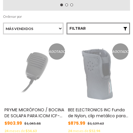
Ordenar por
FILTRAR
AGOTADO
AGOTADO
PRYME MICRÓFONO / BOCINA
BEE ELECTRONICS INC Funda
DE SOLAPA PARA ICOM ICF-
de Nylon, clip metálico para
1000/2000/ ICF-11/ 14/ 3021/
cinto y correa en antena,
$903.99
$875.99
$1,045.88
$1,139.63
3013/ 3103/ 3003. MOD: SPM-
para IC-F3103D/11, IC-
24
meses de
$54.63
24
meses de
$52.94