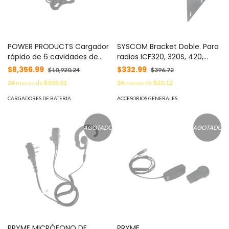
POWER PRODUCTS Cargador
SYSCOM Bracket Doble. Para
rápido de 6 cavidades de
radios ICF320, 320S, 420,
escritorio para radio ICOM
420S. MOD: SMB320D
$8,356.99
$332.99
$10,920.24
$396.72
ICM25 MOD: PP6CBC213
24
meses de
$505.01
24
meses de
$20.12
CARGADORES DE BATERÍA
ACCESORIOS GENERALES
AGOTADO
AGOTADO
PRYME MICRÓFONO DE
PRYME