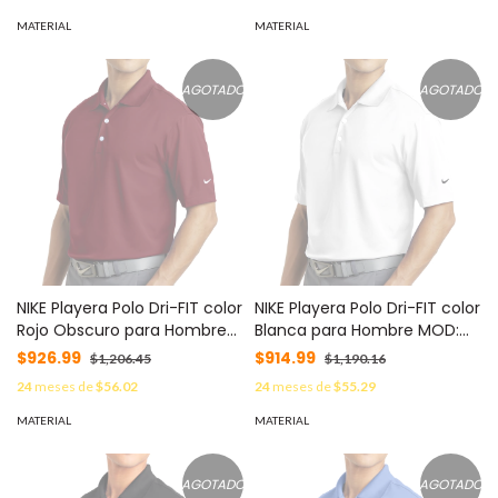
MATERIAL
MATERIAL
AGOTADO
AGOTADO
NIKE Playera Polo Dri-FIT color
NIKE Playera Polo Dri-FIT color
Rojo Obscuro para Hombre
Blanca para Hombre MOD:
MOD: C373749M/R
C373749M/W
$926.99
$914.99
$1,206.45
$1,190.16
24
meses de
$56.02
24
meses de
$55.29
MATERIAL
MATERIAL
AGOTADO
AGOTADO