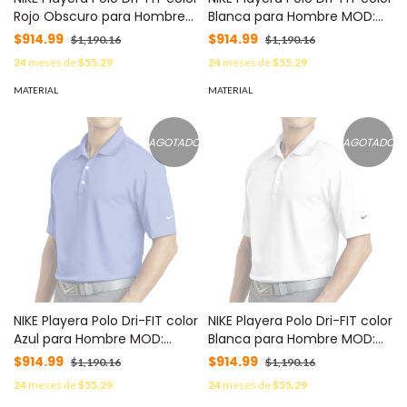
Rojo Obscuro para Hombre
Blanca para Hombre MOD:
MOD: C373749S/R
C373749S/W
$914.99
$914.99
$1,190.16
$1,190.16
24
meses de
$55.29
24
meses de
$55.29
MATERIAL
MATERIAL
AGOTADO
AGOTADO
NIKE Playera Polo Dri-FIT color
NIKE Playera Polo Dri-FIT color
Azul para Hombre MOD:
Blanca para Hombre MOD:
C373749XL/F
C373749XL/W
$914.99
$914.99
$1,190.16
$1,190.16
24
meses de
$55.29
24
meses de
$55.29