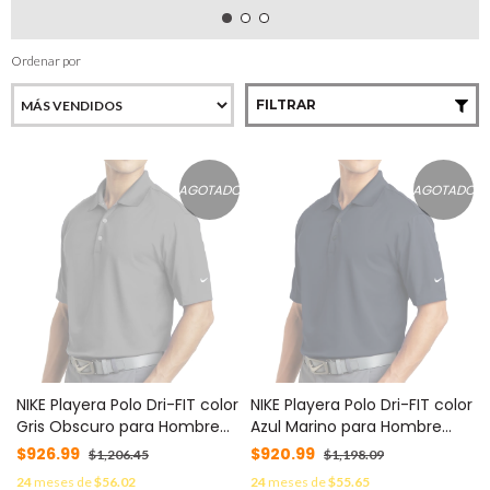
Ordenar por
FILTRAR
AGOTADO
AGOTADO
NIKE Playera Polo Dri-FIT color
NIKE Playera Polo Dri-FIT color
Gris Obscuro para Hombre
Azul Marino para Hombre
MOD: C373749M/G
MOD: C373749M/N
$926.99
$920.99
$1,206.45
$1,198.09
24
meses de
$56.02
24
meses de
$55.65