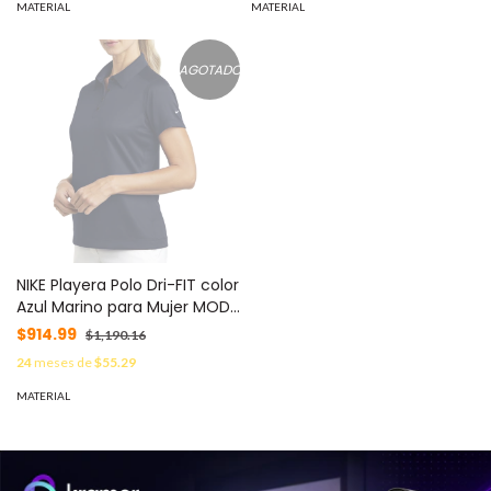
MATERIAL
MATERIAL
AGOTADO
NIKE Playera Polo Dri-FIT color
Azul Marino para Mujer MOD:
D354064M/N
$914.99
$1,190.16
24
meses de
$55.29
MATERIAL