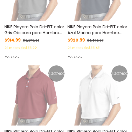
NIKE Playera Polo Dri-FIT color
NIKE Playera Polo Dri-FIT color
Gris Obscuro para Hombre
Azul Marino para Hombre
MOD: C373749S/G
MOD: C373749S/N
$914.99
$920.99
$1,190.16
$1,198.09
24
meses de
$55.29
24
meses de
$55.65
MATERIAL
MATERIAL
AGOTADO
AGOTADO
NIKE Playera Polo Dri-FIT color
NIKE Playera Polo Dri-FIT color