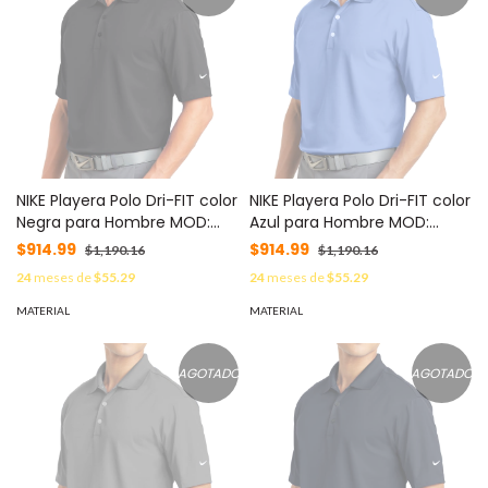
NIKE Playera Polo Dri-FIT color
NIKE Playera Polo Dri-FIT color
Negra para Hombre MOD:
Azul para Hombre MOD:
C373749S/B
C373749S/F
$914.99
$914.99
$1,190.16
$1,190.16
24
meses de
$55.29
24
meses de
$55.29
MATERIAL
MATERIAL
AGOTADO
AGOTADO