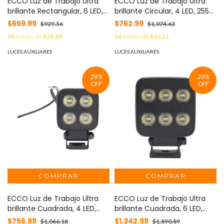
ECCO Luz de Trabajo Ultra
ECCO Luz de Trabajo Ultra
brillante Rectangular, 6 LED,
brillante Circular, 4 LED, 2556
1300 Lúmenes, 12-24 Vcd
Lúmenes, 12-24 Vcd MOD:
$659.99
$762.99
$929.56
$1,074.63
MOD: EW2706
EW2710
24
meses de
$39.88
24
meses de
$46.11
LUCES AUXILIARES
LUCES AUXILIARES
29
%
29
%
OFF
OFF
ECCO Luz de Trabajo Ultra
ECCO Luz de Trabajo Ultra
brillante Cuadrada, 4 LED,
brillante Cuadrada, 6 LED,
2650 Lúmenes, 12-24 Vcd
6552 Lúmenes, 12-24 Vcd
$756.99
$1,342.99
$1,066.18
$1,890.89