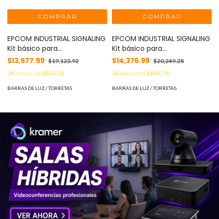
EPCOM INDUSTRIAL SIGNALING
EPCOM INDUSTRIAL SIGNALING
Kit básico para
Kit básico para
equipamiento de unidades
equipamiento de unidades
$13,577.99
$14,376.99
$19,123.92
$20,249.28
de seguridad privada,
de seguridad privada,
24
meses de
$820.51
24
meses de
$868.79
minería e industria MOD:
minería e industria MOD:
X67AV2KIT2
X67AWKIT2
BARRAS DE LUZ / TORRETAS
BARRAS DE LUZ / TORRETAS