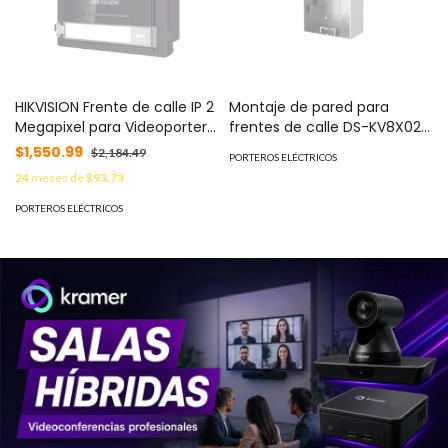
HIKVISION Frente de calle IP 2
Montaje de pared para
Megapixel para Videoportero
frentes de calle DS-KV8X02-
Modular / PoE / Angulo 180° /
IM | DS-KAB02
$1,550.99
$2,184.49
PORTEROS ELÉCTRICOS
Ultra Baja Iluminación /
24
meses de
$93.73
Exterior IP65 MOD: DS-
KD8003-IME1
PORTEROS ELÉCTRICOS