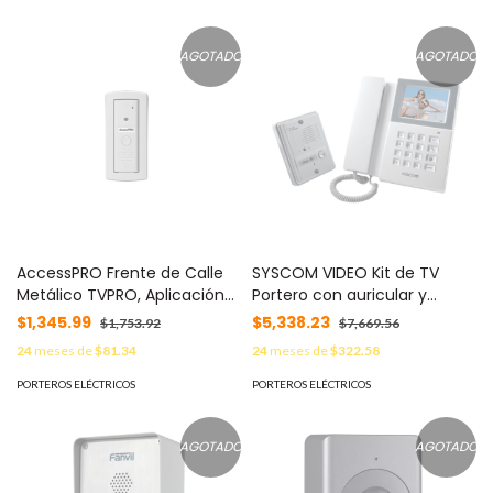
(DSKH6310WL) MOD:
DSKAB86
AGOTADO
AGOTADO
AccessPRO Frente de Calle
SYSCOM VIDEO Kit de TV
Metálico TVPRO, Aplicación
Portero con auricular y
Para Baja Iluminación, Lente
funcion de telefono
$1,345.99
$5,338.23
$1,753.92
$7,669.56
Pinhole 3.6mm TVF-PRO20
integrado, Monitor a color 4"
24
meses de
$81.34
24
meses de
$322.58
KCV-340
PORTEROS ELÉCTRICOS
PORTEROS ELÉCTRICOS
AGOTADO
AGOTADO