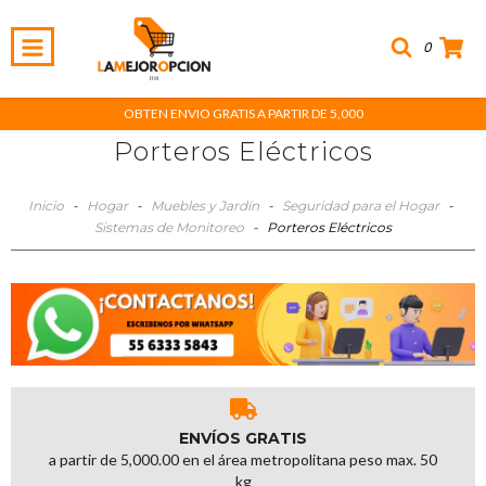
0
OBTEN ENVIO GRATIS A PARTIR DE 5,000
Porteros Eléctricos
Inicio
-
Hogar
-
Muebles y Jardín
-
Seguridad para el Hogar
-
Sistemas de Monitoreo
-
Porteros Eléctricos
ENVÍOS GRATIS
a partir de 5,000.00 en el área metropolitana peso max. 50
kg