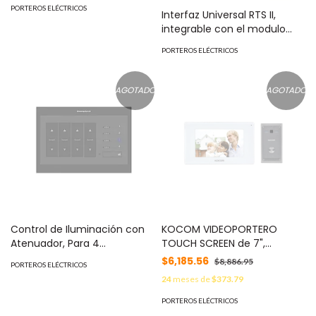
Hasta 6 dispositivos /
PORTEROS ELÉCTRICOS
Interfaz Universal RTS II,
Compatible con Frente de
integrable con el modulo
Calle y Monitor IP HIKVISION
CONNECTLTI para su
MOD: DS-KAD606-NK
PORTEROS ELÉCTRICOS
comunicación con el
sistema RadioRa2 de
LUTRON. MOD: URTSII
AGOTADO
AGOTADO
Control de Iluminación con
KOCOM VIDEOPORTERO
Atenuador, Para 4
TOUCH SCREEN de 7",
Apagadores, Compatible
GRABACION en microSD
$6,185.56
$8,886.95
PORTEROS ELÉCTRICOS
con Videoportero KVRA510
MOD: KCV544SDKW
24
meses de
$373.79
MOD: KL-0400
PORTEROS ELÉCTRICOS