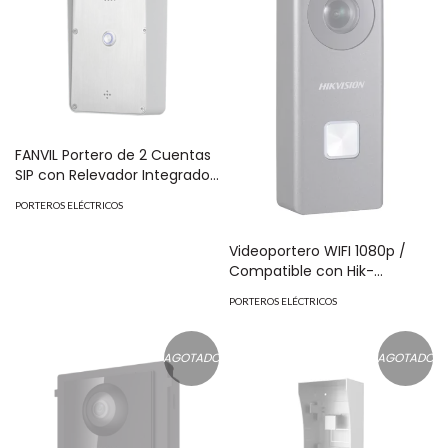
FANVIL Portero de 2 Cuentas
SIP con Relevador Integrado
Para Apertura de Puerta por
PORTEROS ELÉCTRICOS
Llamada. MOD: I21
Videoportero WIFI 1080p /
Compatible con Hik-
Connect para Monitoreo a
PORTEROS ELÉCTRICOS
Través de APP / Protección
IP54 / 5 mts IR / Visión 180º /
Audio de Dos Vías MOD: DS-
AGOTADO
AGOTADO
KB6403-WIP