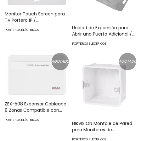
Monitor Touch Screen para
TV Portero IP /
Multiapartamento / Video en
Unidad de Expansión para
PORTEROS ELÉCTRICOS
Vivo / Apertura Remota /
Abrir una Puerta Adicional /
llamada entre monitores /
Conexión RS-485 hacia
PORTEROS ELÉCTRICOS
Audio de dos vías. MOD: DS-
Frente de Calle IP HIKVISION
KH8350-WTE1
1ra Generación / Apertura
Adicional Remota MOD: DS-
AGOTADO
AGOTADO
K2M060
ZEX-508 Expansor Cableado
8 Zonas Compatible con
panel Force
PORTEROS ELÉCTRICOS
HIKVISION Montaje de Pared
para Monitores de
Videoportero IP HIKVISION
PORTEROS ELÉCTRICOS