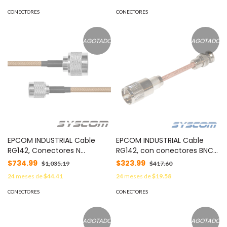
MOD: TT-COU-SMA-RPF-SF
CONECTORES
CONECTORES
AGOTADO
AGOTADO
EPCOM INDUSTRIAL Cable
EPCOM INDUSTRIAL Cable
RG142, Conectores N
RG142, con conectores BNC
MACHO/TNC MACHO
Macho /UHF (PL-259) Macho.
$734.99
$323.99
$1,035.19
$417.60
INVERSO. MOD: SN-142-TNCI-
MOD: SBNC-142-UHF-10
24
meses de
$44.41
24
meses de
$19.58
100
CONECTORES
CONECTORES
AGOTADO
AGOTADO