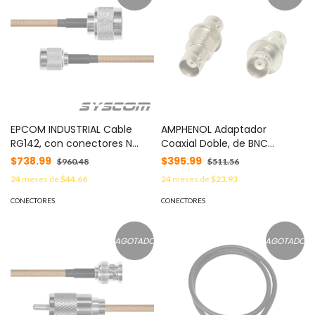
EPCOM INDUSTRIAL Cable
AMPHENOL Adaptador
RG142, con conectores N
Coaxial Doble, de BNC
Macho/TNC Macho Inverso.
Hembra a BNC Hembra para
$738.99
$395.99
$960.48
$511.56
MOD: SN-142-TNCI-60
Chasis en COM-3010, Niquel
24
meses de
$44.66
24
meses de
$23.93
/ Oro / Delrin. MOD: CON-
N103
CONECTORES
CONECTORES
AGOTADO
AGOTADO