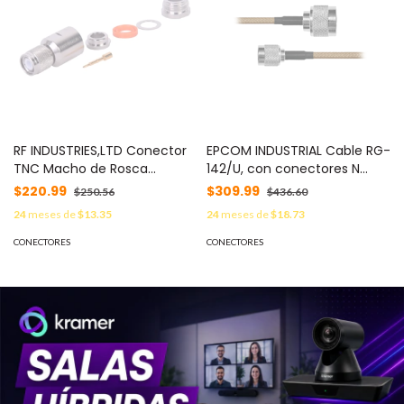
RF INDUSTRIES,LTD Conector
EPCOM INDUSTRIAL Cable RG-
TNC Macho de Rosca
142/U, con conectores N
Izquierda Métrica, Tipo Rosca
Macho / TNC Macho de 60
$220.99
$309.99
$250.56
$436.60
para RG-8/U, 9913, LMR-400,
cm. MOD: SN-142-TNC-60
24
meses de
$13.35
24
meses de
$18.73
CNT-400 del Grupo I, Plata/
Oro/ Teflón. MOD: RT-1200-I
CONECTORES
CONECTORES