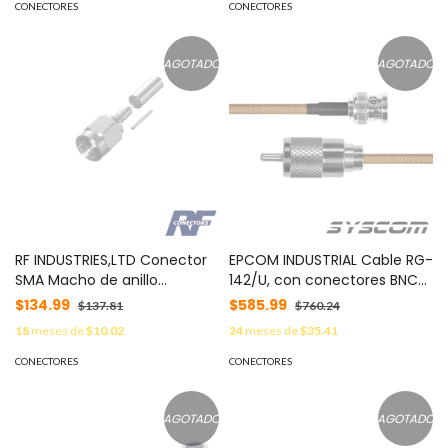
CONECTORES
CONECTORES
AGOTADO
AGOTADO
RF INDUSTRIES,LTD Conector
EPCOM INDUSTRIAL Cable RG-
SMA Macho de anillo
142/U, con conectores BNC
plegable para cable RG-
Macho / UHF Macho. MOD:
$134.99
$585.99
$137.81
$760.24
174/U, BELDEN 8216, MOD:
SBNC-142-UHF-60
18
meses de
$10.02
24
meses de
$35.41
RSA-3000-B
CONECTORES
CONECTORES
AGOTADO
AGOTADO