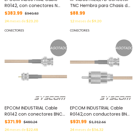
RG142, con conectores N
TNC Hembra para Chasis de
Macho / MINI UHF Macho.
4 Perforaciones de 13 mm,
$383.99
$88.99
$540.83
MOD: SN-142-MIN-30
Terminal Soldable, Níquel/
24
meses de
$23.20
12
meses de
$9.20
Oro/ Teflón. MOD: RFT-1210
CONECTORES
CONECTORES
AGOTADO
AGOTADO
EPCOM INDUSTRIAL Cable
EPCOM INDUSTRIAL Cable
RG142 con conectores BNC
RG142,con conductores BNC
MACHO/MINI UHF MACHO.
Macho / UHF Macho. MOD:
$371.99
$931.99
$480.24
$1,312.66
MOD: SBNC-142-MIN-30
SBNC-142-UHF-180
24
meses de
$22.48
24
meses de
$56.32