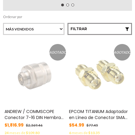
Ordenar por
FILTRAR
AGOTADO
AGOTADO
ANDREW / COMMSCOPE
EPCOM TITANIUM Adaptador
Conector 7-16 DIN Hembra
en Línea de Conector SMA
para FXL 1480 Y AVA650
Hembra Inverso a SMA
$1,816.99
$54.99
$2,369.46
$77.45
MOD: 114-EZDF
Hembra, Oro/ Oro/ Teflón,
24
meses de
$109.80
6
meses de
$10.35