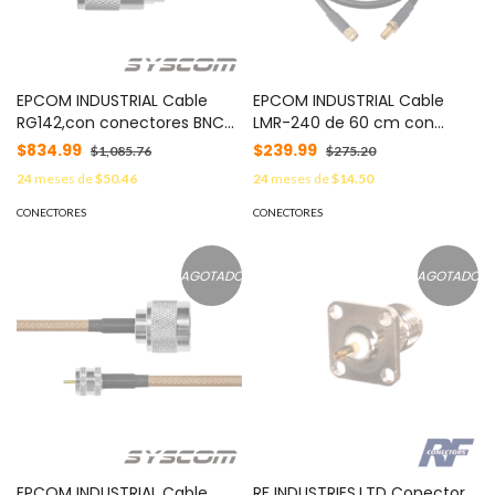
EPCOM INDUSTRIAL Cable
EPCOM INDUSTRIAL Cable
RG142,con conectores BNC
LMR-240 de 60 cm con
Macho / UHF Macho. MOD:
Conectores SMA Macho
$834.99
$239.99
$1,085.76
$275.20
SBNC-142-UHF-110
Inverso y SMA Hembra
24
meses de
$50.46
24
meses de
$14.50
Inverso. MOD: SSMAI-240-
SMAHI-60
CONECTORES
CONECTORES
AGOTADO
AGOTADO
EPCOM INDUSTRIAL Cable
RF INDUSTRIES,LTD Conector