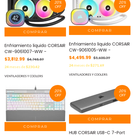
20
%
20
%
OFF
OFF
Enfriamiento liquido CORSAIR
Enfriamiento liquido CORSAIR
CW-9061005-WW -
CW-9061007-WW -
$4,495.99
$5,600.39
$3,812.99
$4,748.89
24
meses de
$271.69
24
meses de
$230.42
VENTILADORES Y COOLERS
VENTILADORES Y COOLERS
20
%
20
%
OFF
OFF
HUB CORSAIR USB-C 7-Port