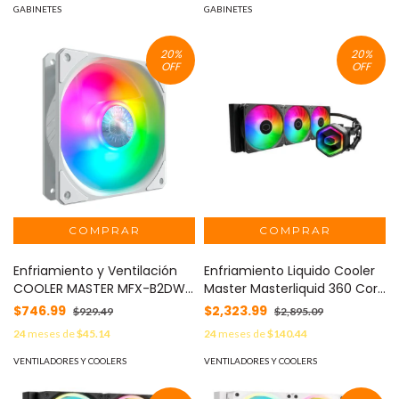
GABINETES
GABINETES
20
%
20
%
OFF
OFF
Enfriamiento y Ventilación
Enfriamiento Liquido Cooler
COOLER MASTER MFX-B2DW-
Master Masterliquid 360 Core
253P2-R2 - Blanco,
II ARGB (MLW-D36M-A18PA-
$746.99
$2,323.99
$929.49
$2,895.09
Ventilador, 27dBA, 1800 RPM
R1)Socket Intel LGA
24
meses de
$45.14
24
meses de
$140.44
1851/1700/1200/1151/1150/1156
AMD AM5/AM4/AM3+/AM3 -
VENTILADORES Y COOLERS
VENTILADORES Y COOLERS