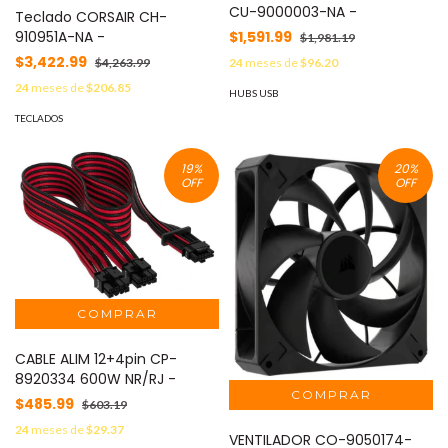
CU-9000003-NA -
Teclado CORSAIR CH-
$1,591.99
910951A-NA -
$1,981.19
$3,422.99
24
meses de
$96.20
$4,263.99
24
meses de
$206.85
HUBS USB
TECLADOS
19
%
20
%
OFF
OFF
CABLE ALIM 12+4pin CP-
8920334 600W NR/RJ -
$485.99
$603.19
24
meses de
$29.37
VENTILADOR CO-9050174-