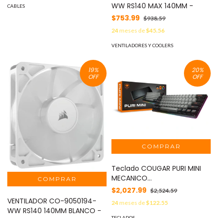
WW RS140 MAX 140MM -
CABLES
$753.99
$938.59
24
meses de
$45.56
VENTILADORES Y COOLERS
19
%
20
%
OFF
OFF
Teclado COUGAR PURI MINI
MECANICO
(37PRMM1MI.0002) Switches-
$2,027.99
$2,524.59
Mecánico - USB, 6Efectos,
VENTILADOR CO-9050194-
24
meses de
$122.55
ALAMBRICO
WW RS140 140MM BLANCO -
TECLADOS