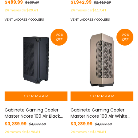
2400RPM (MFZ-M2DN-
Core II ARGB(MLW-D24M-
$489.99
$1,942.99
$609.69
$2,419.29
24NP2-R1)
A18PA-R1) - ARGB Socket Intel
24
meses de
$29.61
24
meses de
$117.41
LGA
1851/1700/1200/1151/1150/1155/115
VENTILADORES Y COOLERS
VENTILADORES Y COOLERS
AMD AM5/AM4
20
%
20
%
OFF
OFF
Gabinete Gaming Cooler
Gabinete Gaming Cooler
Master Ncore 100 Air Black
Master Ncore 100 Air White
(NR100-KNNN-S00) -
(NR100-WNNN-S00) -
$3,289.99
$3,289.99
$4,097.59
$4,097.59
24
meses de
$198.81
24
meses de
$198.81