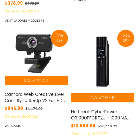
$378.99
$470.59
24
meses de
$22.90
VENTILADORES Y COOLERS
20
%
20
%
OFF
OFF
Cámara Web Creative Live!
Cam Sync 1080p V2 Full HD -
USB - VF0880 V2 -
$946.99
$1,179.09
No break CyberPower
24
meses de
$57.23
OR1000PFCRT2U - 1000 VA,
700 W, Negro
$10,884.99
$13,558.99
WEBCAMS
24
meses de
$657.77