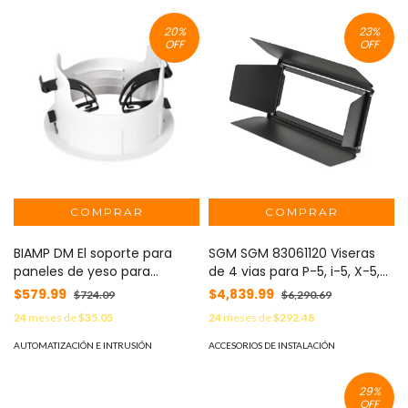
20
%
23
%
OFF
OFF
BIAMP DM El soporte para
SGM SGM 83061120 Viseras
paneles de yeso para
de 4 vias para P-5, i-5, X-5,
montar el transmisor Qt,
Q-7 MOD: 83061120
$579.99
$4,839.99
$724.09
$6,290.69
color blanco MOD: DM
24
meses de
$35.05
24
meses de
$292.48
AUTOMATIZACIÓN E INTRUSIÓN
ACCESORIOS DE INSTALACIÓN
29
%
OFF