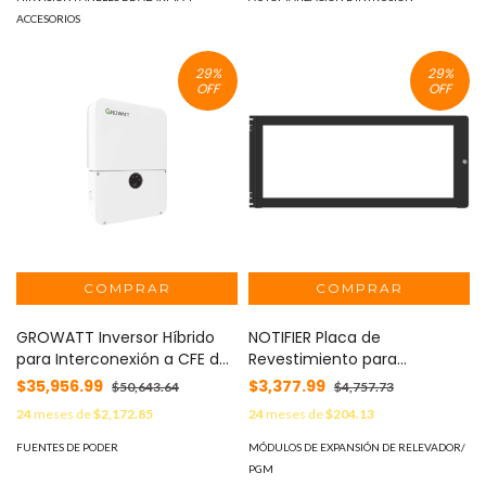
ACCESORIOS
29
%
29
%
OFF
OFF
GROWATT Inversor Híbrido
NOTIFIER Placa de
para Interconexión a CFE de
Revestimiento para
11.4 kW con Salida de 220
Anunciadores ACM-30 / para
$35,956.99
$3,377.99
$50,643.64
$4,757.73
Vca, Módulo Wifi Incluido
Panel N16X / Serie INSPIRE de
24
meses de
$2,172.85
24
meses de
$204.13
MOD: MIN11400TLXHUS
NOTIFIER / Color Negro MOD:
DP-4A
FUENTES DE PODER
MÓDULOS DE EXPANSIÓN DE RELEVADOR/
PGM