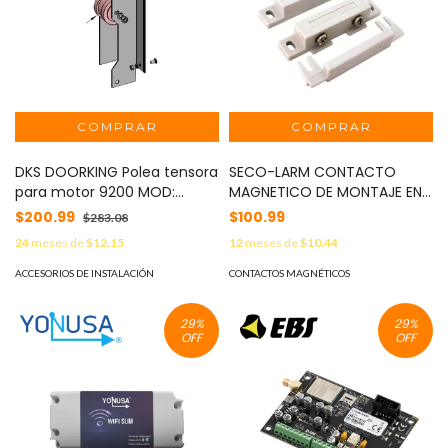
DKS DOORKING Polea tensora
SECO-LARM CONTACTO
para motor 9200 MOD:
MAGNETICO DE MONTAJE EN
2600-394
SUPERFICIE CON TERMINAL DE
$200.99
$100.99
$283.08
TORNILLO / SECO-LARM SM-
24
meses de
$12.15
12
meses de
$10.44
200Q/W / COLOR BLANCO
SEPARACION DE 3/4 (19MM)
ACCESORIOS DE INSTALACIÓN
CONTACTOS MAGNÉTICOS
NORMALMENTE CERRADO /
CERTIFICADO UL MOD: SM-
29
%
29
%
200Q/W
OFF
OFF