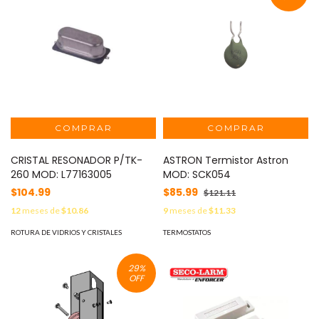
CRISTAL RESONADOR P/TK-
ASTRON Termistor Astron
260 MOD: L77163005
MOD: SCK054
$104.99
$85.99
$121.11
12
meses de
$10.86
9
meses de
$11.33
ROTURA DE VIDRIOS Y CRISTALES
TERMOSTATOS
29
%
OFF