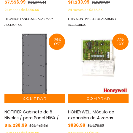
Serie INSPIRE de NOTIFIER /
Serie INSPIRE de NOTIFIER /
$7,556.99
$11,233.99
$10,599.11
$15,759.39
Color Negro MOD: SBB-B5
Color Negro MOD: SBB-C5
24
meses de
$456.66
24
meses de
$678.86
HIKVISION PANELES DE ALARMA Y
HIKVISION PANELES DE ALARMA Y
ACCESORIOS
ACCESORIOS
29
%
29
%
OFF
OFF
NOTIFIER Gabinete de 5
HONEYWELL Módulo de
Niveles / para Panel N16X /
expansión de 4 zonas.
Serie INSPIRE de NOTIFIER /
Tecnología Vplex. MOD:
$15,238.99
$836.99
$21,463.36
$1,178.85
Color Negro MOD: SBB-E5
4209U
24
meses de
$920.88
24
meses de
$50.58