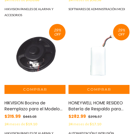
HIKVISION PANELES DE ALARMA Y
SOFTWARES DE ADMINISTRACIÓN MCDI
ACCESORIOS
29
%
29
%
OFF
OFF
HIKVISION Bocina de
HONEYWELL HOME RESIDEO
Reemplazo para el Modelo
Batería de Respaldo para
DS-PEA121 MOD: 103100190
PROA7M y PROA7PLUS MOD:
$315.99
$282.99
$445.05
$398.57
30010186
24
meses de
$19.10
24
meses de
$17.10
HIKVISION PANELES DE ALARMA Y
AUTOMATIZACIÓN E INTRUSIÓN