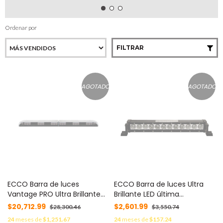
Ordenar por
FILTRAR
AGOTADO
AGOTADO
ECCO Barra de luces
ECCO Barra de luces Ultra
Vantage PRO Ultra Brillante
Brillante LED última
con 64 poderosos LED En
generación MOD: EW3114
$20,712.99
$2,601.99
$28,300.46
$3,550.74
Color Verde última
24
meses de
$1,251.67
24
meses de
$157.24