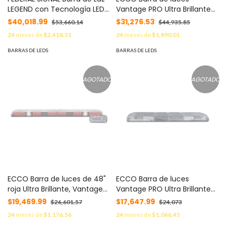
LEGEND con Tecnología LED
Vantage PRO Ultra Brillante
Solaris / Roc 114 LEDs última
con 64 poderosos LEDs
$40,018.99
$31,276.53
$53,660.14
$44,935.85
generación con Montaje de
última generación, color
24
meses de
$2,418.31
24
meses de
$1,890.01
Gancho MOD: LGD45Z0656
Rojo/Azul MOD: VTG-48RB
BARRAS DE LEDS
BARRAS DE LEDS
AGOTADO
AGOTADO
ECCO Barra de luces de 48"
ECCO Barra de luces
roja Ultra Brillante, Vantage
Vantage PRO Ultra Brillante
PRO, con 64 poderosos LEDs
con 58 poderosos LED última
$19,469.99
$17,647.99
$26,601.57
$24,073
última generación. MOD:
generación (3 W/LED) MOD:
24
meses de
$1,176.56
24
meses de
$1,066.45
VTG48-R
VTG36A