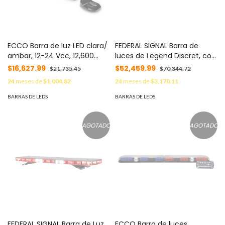
ECCO Barra de luz LED clara/
FEDERAL SIGNAL Barra de
ambar, 12-24 Vcc, 12,600
luces de Legend Discret, con
lumenes, IP67 MOD: EW-
tecnología Solaris y ROC, 78
$16,627.99
$52,459.99
$21,735.45
$70,344.72
3420
Leds y montaje de Gancho
24
meses de
$1,004.82
24
meses de
$3,170.11
MOD: LPD45Z9785
BARRAS DE LEDS
BARRAS DE LEDS
AGOTADO
AGOTADO
FEDERAL SIGNAL Barra de Luz
ECCO Barra de luces