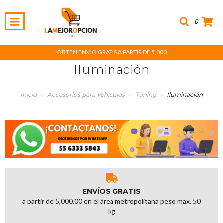
0
OBTEN ENVIO GRATIS A PARTIR DE 5,000
Iluminación
Inicio
-
Accesorios para Vehículos
-
Tuning
-
Iluminación
ENVÍOS GRATIS
a partir de 5,000.00 en el área metropolitana peso max. 50
kg