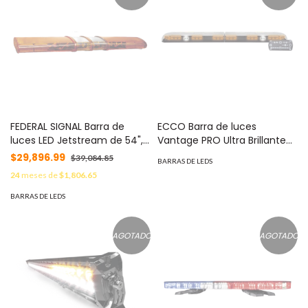
FEDERAL SIGNAL Barra de
ECCO Barra de luces
luces LED Jetstream de 54",
Vantage PRO Ultra Brillante
Ideal Equipar Grúas, Equipo
con 64 poderosos LED última
$29,896.99
$39,084.85
BARRAS DE LEDS
de Uso Rudo MOD: JLL-5403-
generación MOD: VTG48A
24
meses de
$1,806.65
SB
BARRAS DE LEDS
AGOTADO
AGOTADO