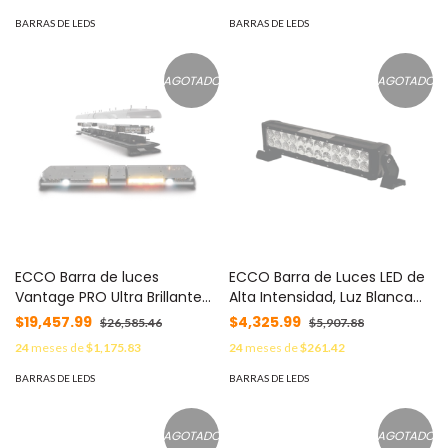
generación MOD: VTG48G
BARRAS DE LEDS
BARRAS DE LEDS
AGOTADO
AGOTADO
ECCO Barra de luces
ECCO Barra de Luces LED de
Vantage PRO Ultra Brillante
Alta Intensidad, Luz Blanca
con 64 poderosos LEDs
Ultra Brillante MOD: X3214
$19,457.99
$4,325.99
$26,585.46
$5,907.88
última generación, color
24
meses de
$1,175.83
24
meses de
$261.42
Ámbar con 2 módulos
traseros en rojo MOD:
BARRAS DE LEDS
BARRAS DE LEDS
VTG48-AR
AGOTADO
AGOTADO