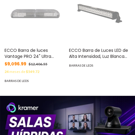
ECCO Barra de luces
ECCO Barra de Luces LED de
Vantage PRO 24" Ultra
Alta Intensidad, Luz Blanca
Brillante con 24 poderosos
Ultra Brillante MOD: X3225
$9,096.99
$12,406.55
BARRAS DE LEDS
LED última generación (3
24
meses de
$549.72
W/LED) MOD: VTG24A
BARRAS DE LEDS