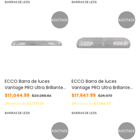
BARRAS DE LEDS
BARRAS DE LEDS
AGOTADO
AGOTADO
ECCO Barra de luces
ECCO Barra de luces
Vantage PRO Ultra Brillante
Vantage PRO Ultra Brillante
con 52 poderosos LED última
con 58 poderosos LED última
$17,044.99
$17,647.99
$23,288.86
$24,073
generación VTG42A
generación (3 W/LED) MOD:
24
meses de
$1,030.01
24
meses de
$1,066.45
VTG36-G
BARRAS DE LEDS
BARRAS DE LEDS
AGOTADO
AGOTADO