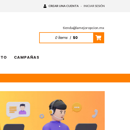
CREAR UNA CUENTA
-
INICIAR SESIÓN
tienda@lamejoropcion.mx
0
Ítems
|
$0
CTO
CAMPAÑAS