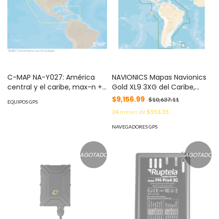
C-MAP NA-Y027: América
NAVIONICS Mapas Navionics
central y el caribe, max-n +:
Gold XL9 3XG del Caribe,
ancho 000-12055-001
Centro y Sudamérica 000-
$9,156.99
$10,637.11
EQUIPOS GPS
11387-001
24
meses de
$553.35
NAVEGADORES GPS
AGOTADO
AGOTADO