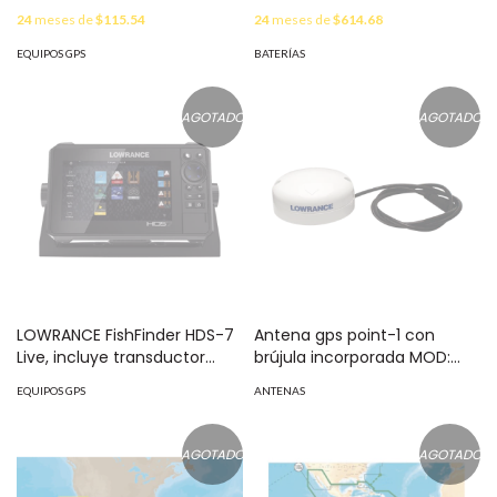
entradas análogas, opción
24
meses de
$115.54
24
meses de
$614.68
para audio
bidireccional,robusta
EQUIPOS GPS
BATERÍAS
carcasa de aluminio,botón
de pánico y cable
programador incluidos. MOD:
AGOTADO
AGOTADO
MVT380
LOWRANCE FishFinder HDS-7
Antena gps point-1 con
Live, incluye transductor
brújula incorporada MOD:
active imaging 3 en 1 000-
000-12930-001
EQUIPOS GPS
ANTENAS
14419-001
AGOTADO
AGOTADO