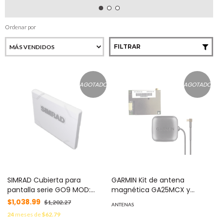
Ordenar por
FILTRAR
AGOTADO
AGOTADO
SIMRAD Cubierta para
GARMIN Kit de antena
pantalla serie GO9 MOD:
magnética GA25MCX y
000-13698-001
modulo receptor GPS de alta
$1,038.99
$1,202.27
ANTENAS
sensibilidad MOD: KEN-GPS-
24
meses de
$62.79