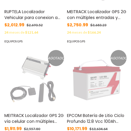
RUPTELA Localizador
MEITRACK Localizador GPS 2G
Vehicular para conexion a
con múltiples entradas y
puerto OBDII, Instalacion
salidas digitales, entradas
$2,012.99
$2,750.99
$2,693.52
$3,683.23
rapida y sencilla
análogas,(opción de audio y
24
meses de
$121.64
24
meses de
$166.24
(Conectividad 2G) MOD:
cámara fotográfica),
PLUG4PLUS
robusta carcasa de aluminio,
EQUIPOS GPS
EQUIPOS GPS
cable programador y botón
de pánico incluidos. MOD:
MVT600V4
AGOTADO
AGOTADO
MEITRACK Localizador GPS 2G
EPCOM Batería de Litio Ciclo
vía celular con múltiples
Profundo 12.8 Vcc 100Ah
entradas y salidas digitales,
(LiFePO4) MOD: LI-10012C
$1,911.99
$10,171.99
$2,557.80
$13,634.64