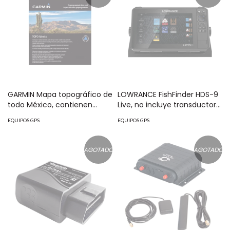
GARMIN Mapa topográfico de
LOWRANCE FishFinder HDS-9
todo México, contienen
Live, no incluye transductor
información de terreno,
000-14424-001
EQUIPOS GPS
EQUIPOS GPS
elevación, cumbres, ríos,
lagos y arroyos. MOD: 10-
C1099-00
AGOTADO
AGOTADO