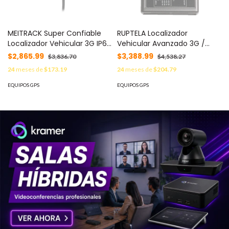
MEITRACK Super Confiable
RUPTELA Localizador
Localizador Vehicular 3G IP67
Vehicular Avanzado 3G /
de Fácil y Rápida
Vehiculos Pesados / Lectura
$2,865.99
$3,388.99
$3,836.70
$4,538.27
Programación. MOD: T366G
de Puerto CANbus / Sensores
24
meses de
$173.19
24
meses de
$204.79
de combustible / RFID / Anti
Jammer MOD: PRO43G
EQUIPOS GPS
EQUIPOS GPS