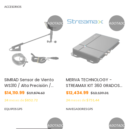
1000
ACCESORIOS
AGOTADO
AGOTADO
SIMRAD Sensor de Viento
MERIVA TECHNOLOGY -
WS310 / Alta Precisión /
STREAMAX KIT 360 GRADOS
Diseño Aerodinámico /
MERIVA STREAMAX MAVM-360
$14,110.99
$12,434.99
$19,874.63
$13,139.31
Fiabilidad Comprobada /
GRADOS/ MODULO GPS /
24
meses de
$852.72
24
meses de
$751.44
Compatible con
BOCINA INTEGRADA / WIFI /
Instrumentos Náuticos MOD:
SOPORTA MEMORIA SD /
EQUIPOS GPS
NAVEGADORES GPS
000-14382-001
CONTROL REMOTO /
SOLUCIÓN 360 GRADOS MOD:
MAVM-360
AGOTADO
AGOTADO