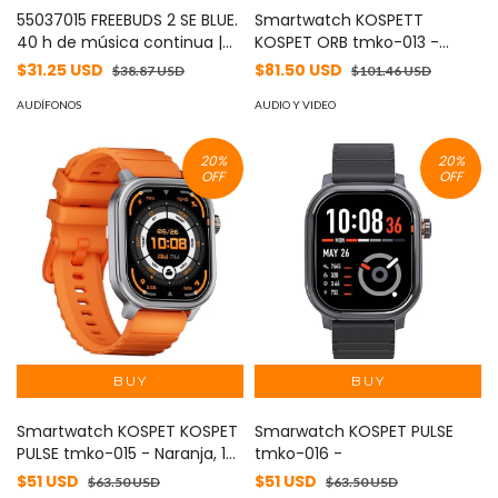
55037015 FREEBUDS 2 SE BLUE.
Smartwatch KOSPETT
40 h de música continua |
KOSPET ORB tmko-013 -
Ultra ligeros y cómodos |
Naranja, 17 días, Resistente al
$31.25 USD
$81.50 USD
$38.87 USD
$101.46 USD
Carga rápida. -
agua
AUDÍFONOS
AUDIO Y VIDEO
20
%
20
%
OFF
OFF
Smartwatch KOSPET KOSPET
Smarwatch KOSPET PULSE
PULSE tmko-015 - Naranja, 17
tmko-016 -
días, Resistente al agua
$51 USD
$51 USD
$63.50 USD
$63.50 USD