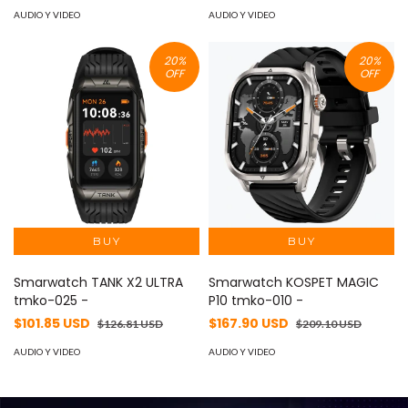
AUDIO Y VIDEO
AUDIO Y VIDEO
20
%
20
%
OFF
OFF
Smarwatch TANK X2 ULTRA
Smarwatch KOSPET MAGIC
tmko-025 -
P10 tmko-010 -
$101.85 USD
$167.90 USD
$126.81 USD
$209.10 USD
AUDIO Y VIDEO
AUDIO Y VIDEO