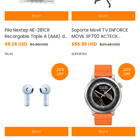
Pila Nextep NE-281CR
Soporte Movil TV ENFORCE
Recargable Triple A (AAA) de
MOVIL SP700 ACTECK
1 - 2 voltios 800 mAh 4
Soporte Movil Con Repisa
$5.26 USD
$55.95 USD
$5.80 USD
$69.68 USD
piezas presentación Blister
Para TV -
HR03 NiMH 1.2V
PILAS
SOPORTES
20
%
20
%
OFF
OFF