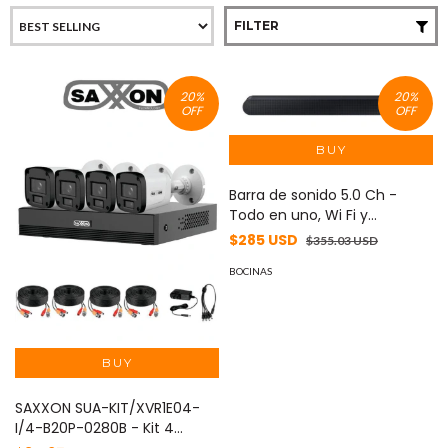
FILTER
20
%
20
%
OFF
OFF
Barra de sonido 5.0 Ch -
Todo en uno, Wi Fi y
Bluetooth, HW-S60D, HW-
$285 USD
$355.03 USD
S60D/ZX
BOCINAS
SAXXON SUA-KIT/XVR1E04-
I/4-B20P-0280B - Kit 4