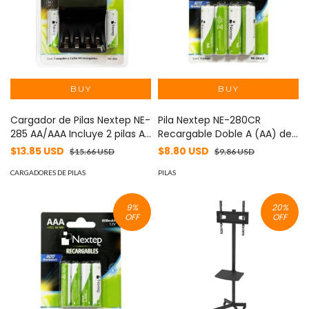
Cargador de Pilas Nextep NE-
Pila Nextep NE-280CR
285 AA/AAA Incluye 2 pilas AA
Recargable Doble A (AA) de 1
Recarga con cable USB
- 2 voltios 2100 mAh 4 piezas
$13.85 USD
$8.80 USD
$15.66 USD
$9.86 USD
Carga simultáneamente
presentación Blister HR6
hasta 4 pilas incluye 2 pilas
CARGADORES DE PILAS
NiMH 1.2V
PILAS
AA -
9
%
20
%
OFF
OFF