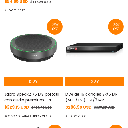
Canales HDCVI 1080P/ 4
$94.65 USD
$117.84 USD
Cámaras B20P 2.8mm 100°/
DVR Soporta Hasta 5 Ch IP
AUDIO Y VIDEO
ySMD Policarbonato -
25
%
20
%
OFF
OFF
Jabra Speak2 75 MS portátil
DVR de 16 canales 3k/5 MP
con audio premium - 4
(AHD/TVI) - 4/2 MP
micrófonos beamforming,
(AHD/TVI/CVI) + 8 CH-IP
$329.15 USD
$286.90 USD
$437.70 USD
$357.37 USD
Bluetooth, USB-A/C y
hasta 5 MP (Via red),
certificación Microsoft
ACCESORIOS PARA AUDIO Y VIDEO
Dynamic Hybrid, 2xHDD 8 TB,
AUDIO Y VIDEO
Teams.
HDMI, (1U)