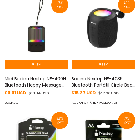
11
%
12
%
OFF
OFF
Mini Bocina Nextep NE-400H
Bocina Nextep NE-4035
Bluetooth Happy Message
Bluetooth Portátil Circle Beat
2W color Negro -
Radio FM 5W Color Negro
$9.91 USD
$15.87 USD
$11.14 USD
$17.98 USD
Duración de Batería 4 horas
BOCINAS
-
AUDIO PORTÁTIL Y ACCESORIOS
12
%
11
%
OFF
OFF