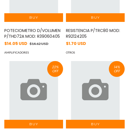
POTECIOMETRO D/VOLUMEN
RESISTENCIA P/TRC80 MOD:
P/THD72A MOD: R39060405
R92124205
$14.05 USD
$1.70 USD
$14.62 USD
AMPLIFICADORES
OTROS
22
%
14
%
OFF
OFF