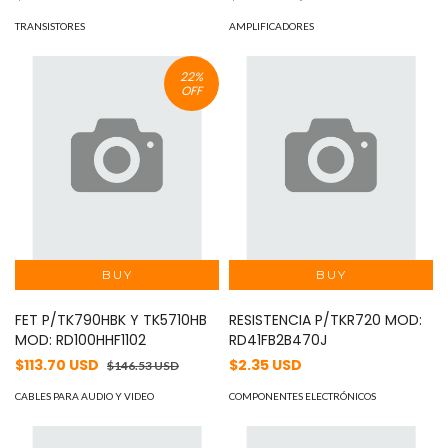
TRANSISTORES
AMPLIFICADORES
22
%
OFF
FET P/TK790HBK Y TK5710HB
RESISTENCIA P/TKR720 MOD:
MOD: RD100HHF1102
RD41FB2B470J
$113.70 USD
$2.35 USD
$146.53 USD
CABLES PARA AUDIO Y VIDEO
COMPONENTES ELECTRÓNICOS