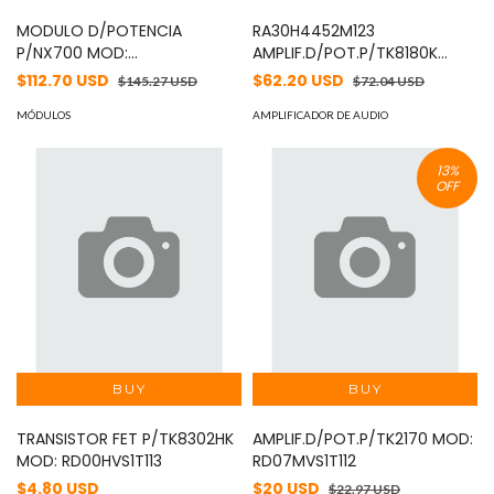
MODULO D/POTENCIA
RA30H4452M123
P/NX700 MOD:
AMPLIF.D/POT.P/TK8180K
RA30H1317M123
MOD: RA30H4452M12
$112.70 USD
$62.20 USD
$145.27 USD
$72.04 USD
MÓDULOS
AMPLIFICADOR DE AUDIO
13
%
OFF
TRANSISTOR FET P/TK8302HK
AMPLIF.D/POT.P/TK2170 MOD:
MOD: RD00HVS1T113
RD07MVS1T112
$4.80 USD
$20 USD
$22.97 USD