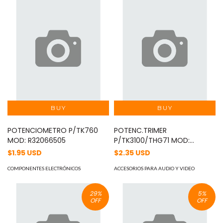
POTENCIOMETRO P/TK760
POTENC.TRIMER
MOD: R32066505
P/TK3100/THG71 MOD:
R32073505
$1.95 USD
$2.35 USD
COMPONENTES ELECTRÓNICOS
ACCESORIOS PARA AUDIO Y VIDEO
29
%
5
%
OFF
OFF