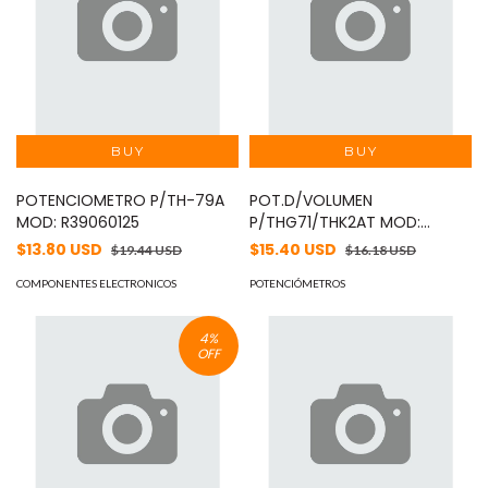
POTENCIOMETRO P/TH-79A
POT.D/VOLUMEN
MOD: R39060125
P/THG71/THK2AT MOD:
R39060205
$13.80 USD
$15.40 USD
$19.44 USD
$16.18 USD
COMPONENTES ELECTRONICOS
POTENCIÓMETROS
4
%
OFF