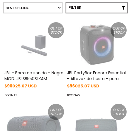
FILTER
OUT OF
OUT OF
STOCK
STOCK
JBL - Barra de sonido - Negra
JBL PartyBox Encore Essential
MOD: JBLSB550BLKAM
- Altavoz de fiesta - para
uso portátil MOD:
$96025.07 USD
$96025.07 USD
JBLPBENCOREESSAM
BOCINAS
BOCINAS
OUT OF
OUT OF
STOCK
STOCK