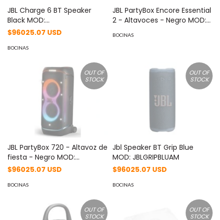
JBL Charge 6 BT Speaker
JBL PartyBox Encore Essential
Black MOD:
2 - Altavoces - Negro MOD:
JBLCHARGE6BLKAM
JBLPBENCOREESS2AM
$96025.07 USD
BOCINAS
BOCINAS
OUT OF
OUT OF
STOCK
STOCK
JBL PartyBox 720 - Altavoz de
Jbl Speaker BT Grip Blue
fiesta - Negro MOD:
MOD: JBLGRIPBLUAM
JBLPARTYBOX720AM
$96025.07 USD
$96025.07 USD
BOCINAS
BOCINAS
OUT OF
OUT OF
STOCK
STOCK