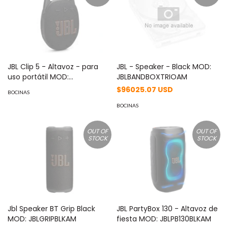
JBL Clip 5 - Altavoz - para
JBL - Speaker - Black MOD:
uso portátil MOD:
JBLBANDBOXTRIOAM
JBLCLIP5BLKAM
$96025.07 USD
BOCINAS
BOCINAS
OUT OF
OUT OF
STOCK
STOCK
Jbl Speaker BT Grip Black
JBL PartyBox 130 - Altavoz de
MOD: JBLGRIPBLKAM
fiesta MOD: JBLPB130BLKAM