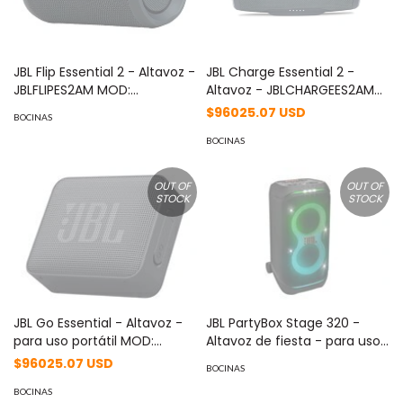
JBL Flip Essential 2 - Altavoz -
JBL Charge Essential 2 -
JBLFLIPES2AM MOD:
Altavoz - JBLCHARGEES2AM
JBLFLIPES2AM
MOD: JBLCHARGEES2AM
$96025.07 USD
BOCINAS
BOCINAS
OUT OF
OUT OF
STOCK
STOCK
JBL Go Essential - Altavoz -
JBL PartyBox Stage 320 -
para uso portátil MOD:
Altavoz de fiesta - para uso
JBLGOESBLKAM
portátil MOD:
$96025.07 USD
BOCINAS
JBLPBSTAGE320AM
BOCINAS