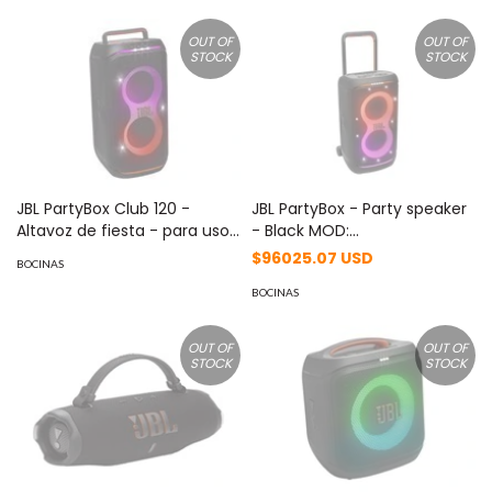
OUT OF
OUT OF
STOCK
STOCK
JBL PartyBox Club 120 -
JBL PartyBox - Party speaker
Altavoz de fiesta - para uso
- Black MOD:
portátil MOD:
JBLPARTYBOX520AM
$96025.07 USD
BOCINAS
JBLPBCLUB120AM
BOCINAS
OUT OF
OUT OF
STOCK
STOCK