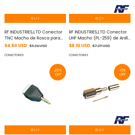
RF INDUSTRIES,LTD Conector
RF INDUSTRIES,LTD Conector
TNC Macho de Rosca para
UHF Macho (PL-259) de Anillo
Cable RG-58/U, Grupo C,
Plegable para Cable Coaxial
$4.60 USD
$6.10 USD
$5.26 USD
$7.29 USD
Níquel/ Plata/ Delrin. MOD:
RG-8/X, 9258, LMR-240,
RFT-1204
CONECTORES
Níquel/ Plata/ Baquelita.
CONECTORES
MOD: RFU-508-X
29
%
13
%
OFF
OFF