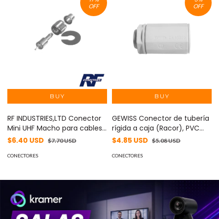
OFF
OFF
RF INDUSTRIES,LTD Conector
GEWISS Conector de tubería
Mini UHF Macho para cables
rígida a caja (Racor), PVC
RG-58/U, RG-142/U, Níquel/
Auto-extinguible, de 32 mm
$6.40 USD
$4.85 USD
$7.70 USD
$5.08 USD
Plata/ Teflón. MOD: RFU-600
MOD: DX-43-232
CONECTORES
CONECTORES