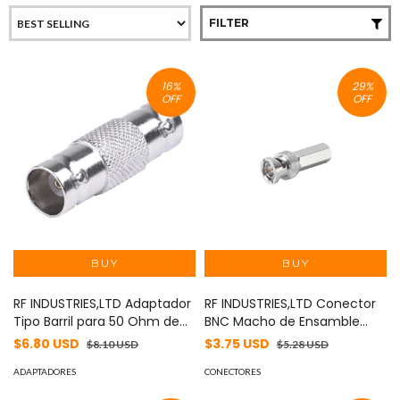
FILTER
16
%
29
%
OFF
OFF
RF INDUSTRIES,LTD Adaptador
RF INDUSTRIES,LTD Conector
Tipo Barril para 50 Ohm de
BNC Macho de Ensamble
Conectores BNC Hembra a
Roscable (Hex.) en Sentido
$6.80 USD
$3.75 USD
$8.10 USD
$5.28 USD
BNC Hembra,
de las Manecillas de Reloj
Niquel/Oro/Polipropileno.
ADAPTADORES
para Cable Coaxial RG-59/U,
CONECTORES
MOD: RFB-1134
Níquel/ Oro/ Delrin. MOD: