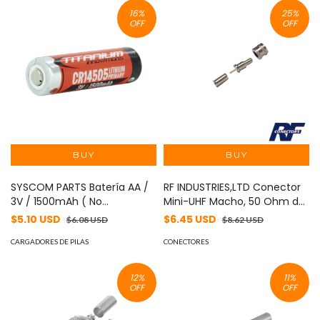
RFB-1705
16
%
25
%
OFF
OFF
SYSCOM PARTS Batería AA /
RF INDUSTRIES,LTD Conector
3V / 1500mAh ( No
Mini-UHF Macho, 50 Ohm de
recargable ) CR14505
Anillo Plegable para LMR-240,
$5.10 USD
$6.45 USD
$6.08 USD
$8.62 USD
RG-8/X, 9258, Niquel/ Oro/
CARGADORES DE PILAS
Delrin. MOD: RFU-600-1X
CONECTORES
12
%
11
%
OFF
OFF