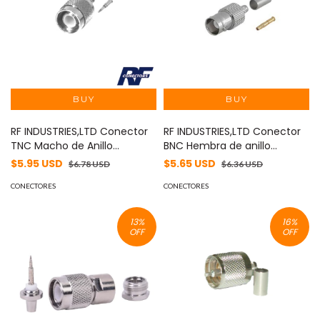
RF INDUSTRIES,LTD Conector
RF INDUSTRIES,LTD Conector
TNC Macho de Anillo
BNC Hembra de anillo
Plegable para Cables RG-
plegable para cable RG-
$5.95 USD
$5.65 USD
$6.78 USD
$6.36 USD
58/U, LMR-195, Níquel/ Oro/
58/U, RG-142/U. MOD: RFB-
Delrin. MOD: RFT-1202-2
CONECTORES
1123-1
CONECTORES
13
%
16
%
OFF
OFF