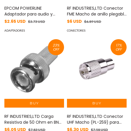
EPCOM POWERLINE
RF INDUSTRIES,LTD Conector
Adaptador para audio y
FME Macho de anillo plegable
video de 3.5 mm con
para cable RG-58/U, Niquel/
$2.65 USD
$6 USD
$3.73 USD
$6.89 USD
terminal atornillable MOD:
Oro/ Teflón. MOD: RFE-6000-
JR58
ADAPTADORES
C
CONECTORES
23
%
17
%
OFF
OFF
RF INDUSTRIES,LTD Carga
RF INDUSTRIES,LTD Conector
Resistiva de 50 Ohm en BNC
UHF Macho (PL-259) para
Macho, 1/2 Watt, CD-1.5 GHz.
cables RG-8/U, RG-8U-SYS,
$6.05 USD
$6.30 USD
$7.83 USD
$7.58 USD