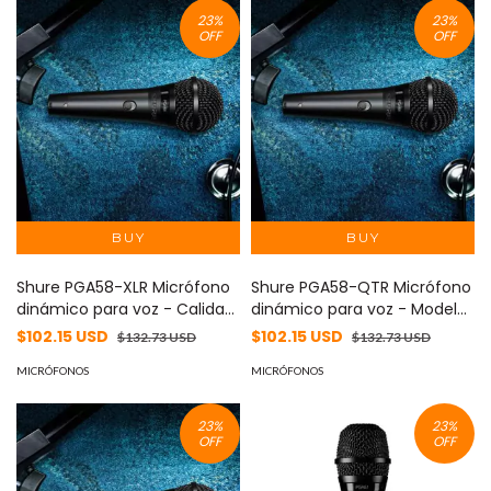
músicos exigentes.
23
%
23
%
OFF
OFF
Shure PGA58-XLR Micrófono
Shure PGA58-QTR Micrófono
dinámico para voz - Calidad
dinámico para voz - Modelo
profesional con efecto anti
PGA58-QTR, Ideal para
$102.15 USD
$102.15 USD
$132.73 USD
$132.73 USD
feedback - Ideal para
presentaciones - Claro y
presentaciones y locución
MICRÓFONOS
potente
MICRÓFONOS
23
%
23
%
OFF
OFF