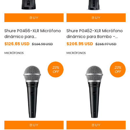
Shure PGA56-XLR Micrófono
Shure PGA52-XLR Micrófono
dinámico para
dinámico para Bombo -
Cajas/Timbales - Modelo
Modelo PGA52-XLR, Ideal
$126.65 USD
$206.95 USD
$164.58 USD
$268.97 USD
PGA56-XLR, Ideal para
para Baterías Acústicas -
Percusión - Patrón Cardioide,
MICRÓFONOS
Respuesta en Frecuencia
MICRÓFONOS
Incluye Adaptador XLR
Ajustada y Atributo Principal:
Duradero
23
%
23
%
OFF
OFF