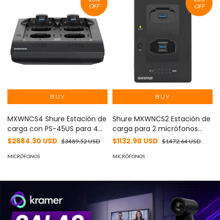
OFF
OFF
MXWNCS4 Shure Estación de
Shure MXWNCS2 Estación de
carga con PS-45US para 4
carga para 2 micrófonos
micrófonos - Carga rápida y
con PS-45US - Cargador
$2684.30 USD
$1132.90 USD
$3489.52 USD
$1472.64 USD
eficiente - Ideal para uso
eficiente y de alta calidad
profesional
MICRÓFONOS
con garantía de Shure
MICRÓFONOS