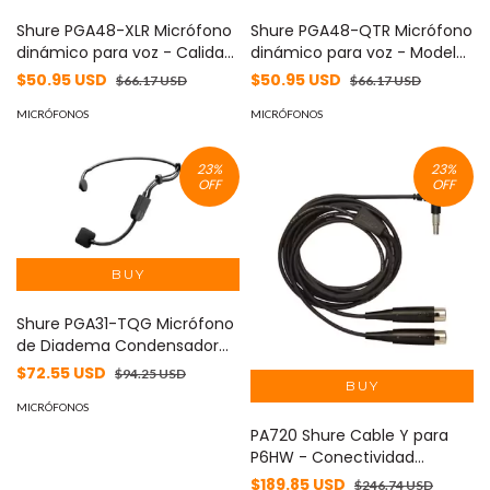
Shure PGA48-XLR Micrófono
Shure PGA48-QTR Micrófono
dinámico para voz - Calidad
dinámico para voz - Modelo
de sonido profesional y
PGA48-QTR - Ideal para
$50.95 USD
$50.95 USD
$66.17 USD
$66.17 USD
resistencia duradera
presentaciones y shows en
MICRÓFONOS
vivo - Adecuado para salas y
MICRÓFONOS
escenarios pequeños
23
%
23
%
OFF
OFF
Shure PGA31-TQG Micrófono
de Diadema Condensador
para Voz - Modelo PGA31-
$72.55 USD
$94.25 USD
TQG - Ideal para
Presentaciones y Eventos -
MICRÓFONOS
Sonido Claro y Profesional
PA720 Shure Cable Y para
P6HW - Conectividad
confiable y de calidad
$189.85 USD
$246.74 USD