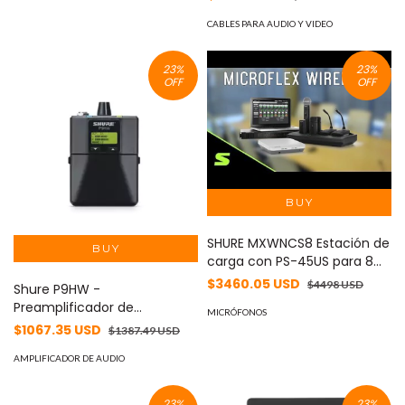
profesional
CABLES PARA AUDIO Y VIDEO
23
%
23
%
OFF
OFF
SHURE MXWNCS8 Estación de
carga con PS-45US para 8
micrófonos - Carga rápida y
$3460.05 USD
$4498 USD
Shure P9HW -
eficiente, Compatible con
Preamplificador de
micrófonos Shure
MICRÓFONOS
audífonos con calidad
$1067.35 USD
$1387.49 USD
profesional y ajuste cómodo
y seguro.
AMPLIFICADOR DE AUDIO
23
%
23
%