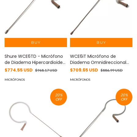
Shure WCE6TD - Micrófono
WCE6iT Micrófono de
de Diadema Hipercardioide
Diadema Omnidireccional
Color Piel - Ideal para Voz y
Shure - Color Piel - Ajustable
$774.55 USD
$709.65 USD
$968.17 USD
$886.99 USD
Performance en Escenarios
y Cómodo para
MICRÓFONOS
Presentaciones y Shows en
MICRÓFONOS
Vivo
20
%
20
%
OFF
OFF