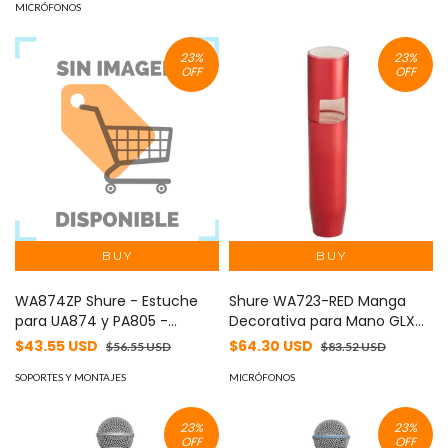
en Vivo o en Estudio
Principales: Potente y Versátil
MICRÓFONOS
- Ideal para Profesionales
23
%
23
%
OFF
OFF
WA874ZP Shure - Estuche
Shure WA723-RED Manga
para UA874 y PA805 -
Decorativa para Mano GLXD
Protección y Organización
con SM58 o Beta58 - Rojo,
$43.55 USD
$64.30 USD
$56.55 USD
$83.52 USD
de Equipos de Audio
Atractivo y Duradero.
Profesional
SOPORTES Y MONTAJES
MICRÓFONOS
23
%
23
%
OFF
OFF