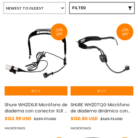
FILTER
23
%
23
%
OFF
OFF
Shure WH20XLR Micrófono de
SHURE WH20TQG Micrófono
diadema con conector XLR -
de diadema dinámico con
Dinámico y de alta calidad
conector de 4 pines para
$122.95 USD
$130.60 USD
$159.77 USD
$169.71 USD
para presentaciones,
Body Pack - Modelo Shure,
eventos en vivo y
MICRÓFONOS
Ligero y versátil para
MICRÓFONOS
podcasting.
presentaciones en vivo y