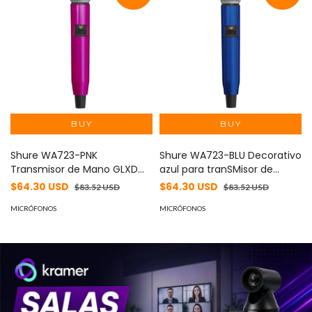
Shure WA723-PNK
Shure WA723-BLU Decorativo
Transmisor de Mano GLXD
azul para tranSMisor de
Decorativo, Color Rosa -
mano GLXD con SM58 o
$64.30 USD
$64.30 USD
$83.52 USD
$83.52 USD
SM58 o Beta58
Beta58 - De alta calidad y
MICRÓFONOS
duradero
MICRÓFONOS