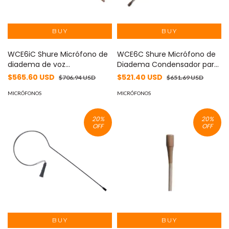
WCE6iC Shure Micrófono de
WCE6C Shure Micrófono de
diadema de voz
Diadema Condensador para
omnidireccional - Cacao,
Teatro Discurso y Broadcast
$565.60 USD
$521.40 USD
$706.94 USD
$651.69 USD
ideal para presentaciones y
- Cocoa, Ideal para
eventos en vivo.
MICRÓFONOS
Profesionales y Alta Calidad
MICRÓFONOS
del Audio
20
%
20
%
OFF
OFF