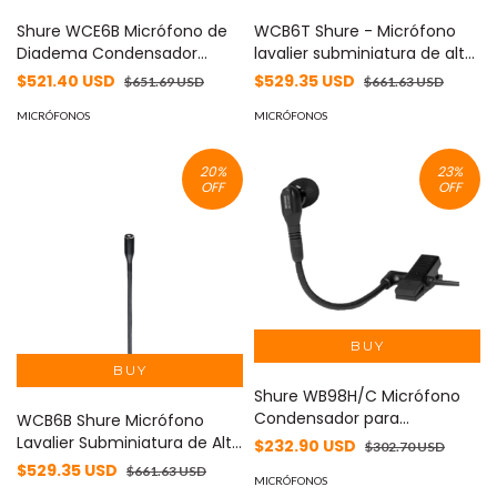
Shure WCE6B Micrófono de
WCB6T Shure - Micrófono
Diadema Condensador
lavalier subminiatura de alta
Negro - Ideal para Teatro,
gama piel para teatro cine y
$521.40 USD
$529.35 USD
$651.69 USD
$661.63 USD
Discurso y Broadcast
broadcast
MICRÓFONOS
MICRÓFONOS
20
%
23
%
OFF
OFF
Shure WB98H/C Micrófono
Condensador para
WCB6B Shure Micrófono
Instrumento - Versátil y de
Lavalier Subminiatura de Alta
$232.90 USD
$302.70 USD
Alta Calidad, Ideal para
Gama para Teatro, Cine y
$529.35 USD
$661.63 USD
Grabaciones Profesionales
MICRÓFONOS
Broadcast - Negro, Atributos