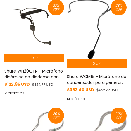
grabación profesional
23
%
23
%
OFF
OFF
Shure WH20QTR - Micrófono
Shure WCM16 - Micrófono de
dinámico de diadema con
condensador para generar
conector jack 1/4 QTR - Ideal
$122.95 USD
$159.77 USD
un sonido claro y preciso -
para presentaciones en vivo
$353.40 USD
$459.29 USD
Con cancelación de ruido y
- Cómodo y resistente.
MICRÓFONOS
reducción de eco.
MICRÓFONOS
20
%
20
%
OFF
OFF