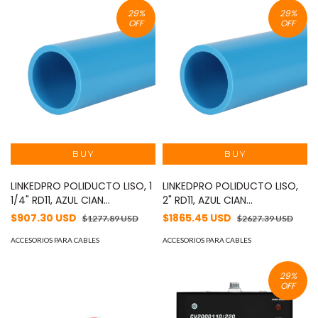
29
%
29
%
OFF
OFF
LINKEDPRO POLIDUCTO LISO, 1
LINKEDPRO POLIDUCTO LISO,
1/4" RD11, AZUL CIAN
2" RD11, AZUL CIAN
PRELUBRICADO 200 METROS
PRELUBRICADO 200 METROS
$907.30 USD
$1865.45 USD
$1277.89 USD
$2627.39 USD
MOD: LP-12-SDR11-B-P-S-1R-
MOD: LP-20-SDR11-B-P-S-1R-
0200
ACCESORIOS PARA CABLES
0200
ACCESORIOS PARA CABLES
29
%
OFF