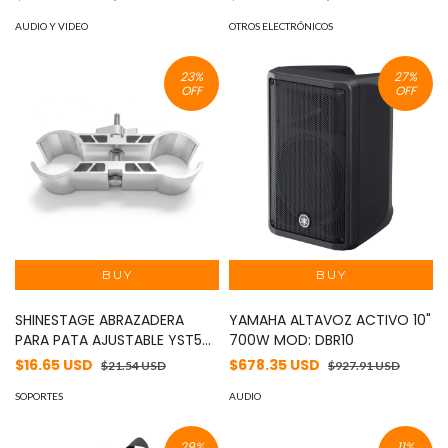
Series Value MOD: DS-
Doble Vidrio MOD:
DL226448W
AUDIO Y VIDEO
LP210*210M66NB730W
OTROS ELECTRÓNICOS
23
%
27
%
OFF
OFF
SHINESTAGE ABRAZADERA
YAMAHA ALTAVOZ ACTIVO 10"
PARA PATA AJUSTABLE YST5
700W MOD: DBR10
MOD: YSTH-1
$16.65 USD
$678.35 USD
$21.54 USD
$927.91 USD
SOPORTES
AUDIO
29
%
11
%