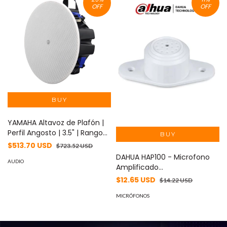
OFF
OFF
YAMAHA Altavoz de Plafón |
Perfil Angosto | 3.5" | Rango
Completo | 8 Ohms |
$513.70 USD
$723.52 USD
70/100V | Blanco | Par MOD:
DAHUA HAP100 - Microfono
VXC3FW
AUDIO
Amplificado
Omnidireccional/ Alcance
$12.65 USD
$14.22 USD
Hasta 40M2/ SNR 70dB/
Rango Dinamico 104 dB/
MICRÓFONOS
Presion de Sonido Maximo
120dB/