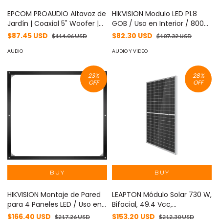
EPCOM PROAUDIO Altavoz de
HIKVISION Modulo LED P1.8
Jardín | Coaxial 5" Woofer |
GOB / Uso en Interior / 800
1.5" Tweeter | Potencia 20W
nits / Resolución 160x90 /
$87.45 USD
$82.30 USD
$114.06 USD
$107.32 USD
(100V) y 10W (70V) |
Ángulo de Visión 160° /
Protección IP contra Polvo y
AUDIO
Mantenimiento Frontal MOD:
AUDIO Y VIDEO
Líquidos | Bracket Ajustable
DS-D4018CW-2FQ/A
en Ángulo | Aplicación
23
%
28
%
Exterior MOD: EP-750T
OFF
OFF
HIKVISION Montaje de Pared
LEAPTON Módulo Solar 730 W,
para 4 Paneles LED / Uso en
Bifacial, 49.4 Vcc,
Interior / Compatible con
Monocristalino. Celda tipo N,
$166.40 USD
$153.20 USD
$217.26 USD
$212.30 USD