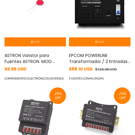
ASTRON Varistor para
EPCOM POWERLINE
Fuentes ASTRON. MOD:
Transformador / 2 Entradas
V150LA10
Seleccionables : 110 o 220
$5.65 USD
$88.10 USD
$124.08 USD
VCA / 2 Salidas
COMPONENTES ELECTRÓNICOS DIVERSOS
Seleccionables : 110 o 220
FUENTES CONMUTADAS
VCA MOD: CV-2000-110/220
29
%
29
%
OFF
OFF