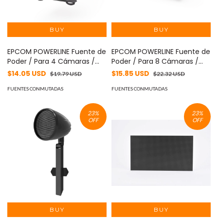
EPCOM POWERLINE Fuente de
EPCOM POWERLINE Fuente de
Poder / Para 4 Cámaras /
Poder / Para 8 Cámaras /
Ajustables a 12 o 13.5 o 15 Vcc
Ajustables a 12 o 13.5 o 15 Vcc
$14.05 USD
$15.85 USD
$19.79 USD
$22.32 USD
/ 4 Amperes / Instalación en
/ 8 Amperes / Instalación en
Pared. MOD: NV-415-DC
FUENTES CONMUTADAS
Pared. MOD: NV-815-DC
FUENTES CONMUTADAS
23
%
23
%
OFF
OFF