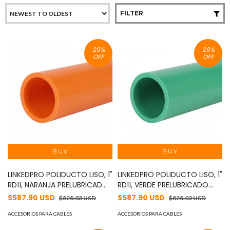
FILTER
29
%
29
%
OFF
OFF
LINKEDPRO POLIDUCTO LISO, 1"
LINKEDPRO POLIDUCTO LISO, 1"
RD11, NARANJA PRELUBRICADO
RD11, VERDE PRELUBRICADO
200 METROS MOD: LP-11-
200 METROS MOD: LP-11-
$587.90 USD
$587.90 USD
$828.03 USD
$828.03 USD
SDR11-N-P-S-1R-0200
SDR11-V-P-S-1R-0200
ACCESORIOS PARA CABLES
ACCESORIOS PARA CABLES