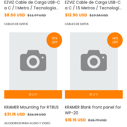
EZVIZ Cable de Carga USB-C
EZVIZ Cable de Carga USB-C
a C / 1 Metro / Tecnología
a C / 1.5 Metros / Tecnología
GaN (Nitruro de Galio / Fast-
GaN (Nitruro de Galio / Fast-
$8.50 USD
$13.90 USD
$11.97 USD
$19.58 USD
Charging / Potencia 60W /
Charging / Potencia 60W /
Velocidad Transferencia 480
CABLES DE DATOS
Velocidad Transferencia 480
CABLES DE DATOS
Mbps / Material Silicona No
Mbps / Material Silicona No
Tóxica / Conector Aluminio
Tóxica / Conector Aluminio
15
%
14
%
Anodizado MOD: AK-PAC6S-
Anodizado MOD:
OFF
OFF
P-1.5M
AKPAC24SL1.5M
KRAMER Mounting for RTBUS
KRAMER Blank front panel for
WP-20
$31.15 USD
$36.54 USD
$16.15 USD
$18.79 USD
ACCESORIOS PARA AUDIO Y VIDEO