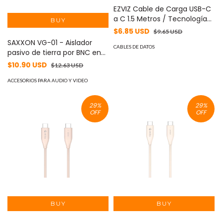
EZVIZ Cable de Carga USB-C
a C 1.5 Metros / Tecnología
GaN (Nitruro de Galio / Fast-
$6.85 USD
$9.65 USD
Charging / Potencia 60W /
SAXXON VG-01 - Aislador
Velocidad Transferencia 480
CABLES DE DATOS
pasivo de tierra por BNC en
Mbps / Material Silicona No
HD, elimina ruido e
$10.90 USD
$12.63 USD
Tóxica / Conector Aluminio
interferencia por lazos de
Anodizado MOD: AK-PAC6S-
tierra, soporta señales de
ACCESORIOS PARA AUDIO Y VIDEO
B-1M
video HDCVI/TVI/AHD
29
%
29
%
OFF
OFF