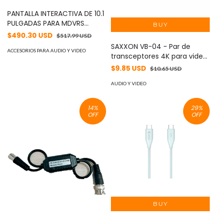
PANTALLA INTERACTIVA DE 10.1
PULGADAS PARA MDVRS
MERIVA STREAMAX CP5 /
$490.30 USD
$517.99 USD
RESOLUCION 1024X600 /
SAXXON VB-04 - Par de
ENTRADA 1 VGA + 1 AHD + 1
ACCESORIOS PARA AUDIO Y VIDEO
transceptores 4K para video
CVBS / 12 VCD / CEIBA2 /
y energía, con entradas
$9.85 USD
$10.65 USD
COMPATIBLE CON LOS MDVRS
RJ45, 4K hasta 150m con CVI,
DE SERIES MX3N, MX5N Y
4MP y 2MP hasta 250m
AUDIO Y VIDEO
MX7N
14
%
29
%
OFF
OFF