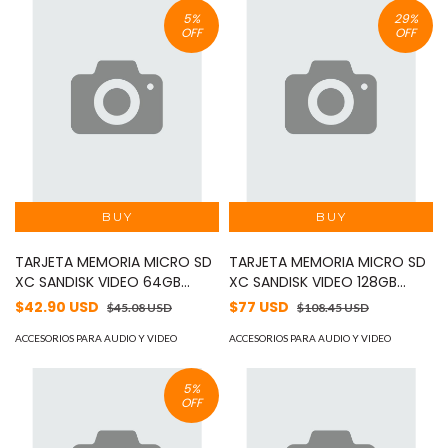
5
%
29
%
OFF
OFF
TARJETA MEMORIA MICRO SD
TARJETA MEMORIA MICRO SD
XC SANDISK VIDEO 64GB
XC SANDISK VIDEO 128GB
SDSDQAS4-064G-BP /
SDSDQAS4-128G-BP /
$42.90 USD
$77 USD
$45.08 USD
$108.45 USD
OPTIMIZADA PARA
OPTIMIZADA PARA
VIDEOVIGILANCIA 24/7 / ALTA
ACCESORIOS PARA AUDIO Y VIDEO
VIDEOVIGILANCIA 24/7 / ALTA
ACCESORIOS PARA AUDIO Y VIDEO
RESISTENCIA / OPERA EN
RESISTENCIA / OPERA EN
TEMPERATURAS DE -25 A 85
TEMPERATURAS DE -25 A 85
5
%
GRADOS CENTÍGRADOS /
GRADOS CENTIGRADOS /
OFF
ESPECIAL PARA CÁMARAS IP Y
ESPECIAL PARA CÁMARAS IP Y
DVR MÓVIL
DVR MÓVIL