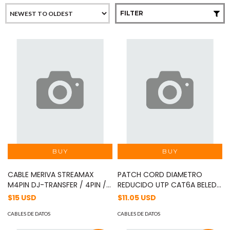
FILTER
CABLE MERIVA STREAMAX
PATCH CORD DIAMETRO
M4PIN DJ-TRANSFER / 4PIN /
REDUCIDO UTP CAT6A BELEDN
180MM / PARA MDVR Y
CAD1106002 / INTERIOR / AZUL
$15 USD
$11.05 USD
CAMARA
/ 4 PARES / 28 AWG / FORRO
CABLES DE DATOS
PVC / CMR / 2 PIES 0.6
CABLES DE DATOS
METROS