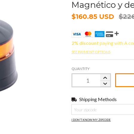
Magnético y d
$160.85 USD
$22
2% discount
paying with A co
SEE PAYMENT OPTIONS
QUANTITY
Shipping Methods
Shipping for zipcode:
I DON'T KNOW MY ZIPCODE