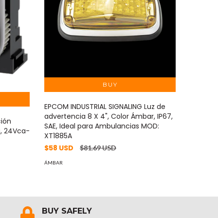
EPCOM INDUSTRIAL SIGNALING Luz de
EPCOM I
advertencia 8 X 4", Color Ámbar, IP67,
Adverten
ción
SAE, Ideal para Ambulancias MOD:
MOD: XL
a, 24Vca-
XT1885A
$42.10
$58 USD
$81.69 USD
ÁMBAR
ÁMBAR
BUY SAFELY