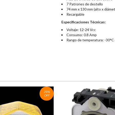
7 Patrones de destello
74 mm x 130 mm (alto x diámet
Recargable
Especificaciones Técnicas:
Voltaje: 12-24 Vcc
Consumo: 0.8 Amp
Rango de temperatura: -30°C
29
%
OFF