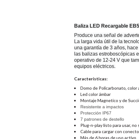
Baliza LED Recargable EB
Produce una señal de adverten
La larga vida útil de la tecno
una garantía de 3 años, hace
las balizas estroboscópicas ex
operativo de 12-24 V que tamb
equipos eléctricos.
Características:
Domo de Policarbonato, color
Led color ámbar
Montaje Magnetico y de Succ
Resistente a impactos
Protección IP67
7 patrones de destello
Plug-n-play listo para usar, no
Cable para cargar con conector 
Más de 6 horas de uso activo