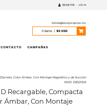
REGISTER
-
LOG IN
tienda@lamejoropcion.mx
0
Items
|
$0 USD
CONTACTO
CAMPAÑAS
iscreta, Color Ámbar, Con Montaje Magnético y de Succión
MOD: EB5200A
ED Recargable, Compacta
lor Ámbar, Con Montaje