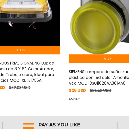
DUSTRIAL SIGNALING Luz de
cia de 8 X 6", Color Ámbar,
SIEMENS Lampara de señaliza
de Trabajo clara, Ideal para
plástica con led color Amarill
cias MOD: XLTE1755A
Vcd MOD: 3SU11026AA301AA0
USD
$59.08 USD
$26 USD
$36.62 USD
ÁMBAR
PAY AS YOU LIKE