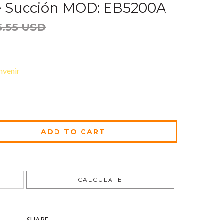
e Succión MOD: EB5200A
6.55 USD
nvenir
CHANGE ZIPCODE
CALCULATE
SHARE