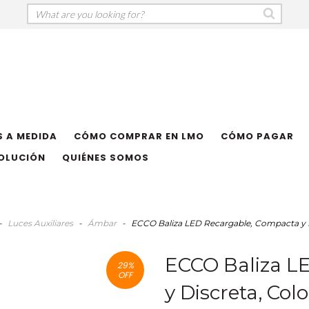
 A MEDIDA
CÓMO COMPRAR EN LMO
CÓMO PAGAR
VOLUCIÓN
QUIÉNES SOMOS
-
Luces Auxiliares
-
Ámbar
-
ECCO Baliza LED Recargable, Compacta y D
ECCO Baliza L
29
%
OFF
y Discreta, Co