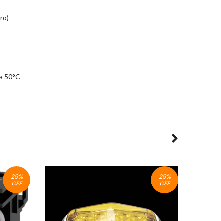
ro)
 a 50°C
29
%
29
%
OFF
OFF