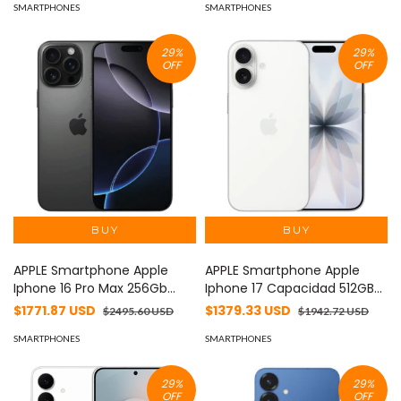
AZUL
SMARTPHONES
MOD: REALMEXC11-A
SMARTPHONES
29
%
29
%
OFF
OFF
APPLE Smartphone Apple
APPLE Smartphone Apple
Iphone 16 Pro Max 256Gb
Iphone 17 Capacidad 512GB
Color Titanio Negro MOD:
Color Blanco MOD: IPHONE-
$1771.87 USD
$1379.33 USD
$2495.60 USD
$1942.72 USD
IPHONE-16PM-256-NEGRO
17-512-BLANCO
SMARTPHONES
SMARTPHONES
29
%
29
%
OFF
OFF