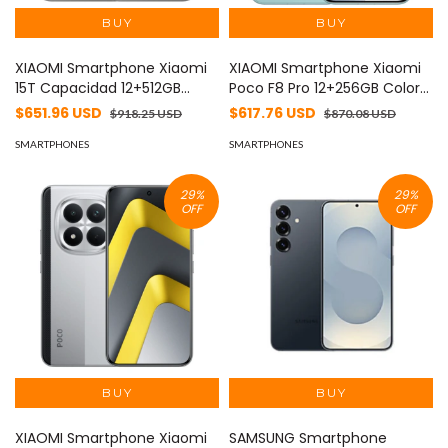
XIAOMI Smartphone Xiaomi
XIAOMI Smartphone Xiaomi
15T Capacidad 12+512GB
Poco F8 Pro 12+256GB Color
Color Gris MOD: XIAOMI-15T-
Azul MOD: POCO F8 PRO-
$651.96 USD
$617.76 USD
$918.25 USD
$870.08 USD
12+512-GRIS
12+256-AZUL
SMARTPHONES
SMARTPHONES
29
%
29
%
OFF
OFF
XIAOMI Smartphone Xiaomi
SAMSUNG Smartphone