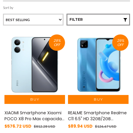
Sort by
FILTER
29
%
29
%
OFF
OFF
XIAOMI Smartphone Xiaomi
REALME Smartphone Realme
POCO X8 Pro Max capacidad
C11 6.5" HD 32GB/2GB
12+512GB color Azul MOD: XI-
Cámara 13MP+2MP/5MP Helio
$576.72 USD
$89.94 USD
$812.28 USD
$126.67 USD
POCO X8 PROMAX-12+512-
G35 Android 10 Color Azul