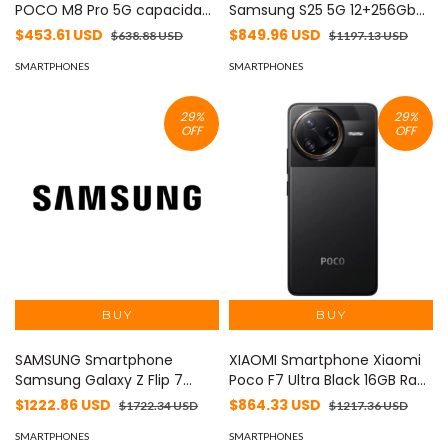
POCO M8 Pro 5G capacidad
Samsung S25 5G 12+256Gb
12+512Gb color Plata MOD:
Importado Color Negro
$453.61 USD
$849.96 USD
$638.88 USD
$1197.13 USD
72927
Azulado MOD: SAM-S25-
SMARTPHONES
12+256-AZUL-DS
SMARTPHONES
29
%
29
%
OFF
OFF
SAMSUNG Smartphone
XIAOMI Smartphone Xiaomi
Samsung Galaxy Z Flip 7
Poco F7 Ultra Black 16GB Ram
12+512GB 5G Importado color
512GB ROM MOD: POCO
$1222.86 USD
$864.33 USD
$1722.34 USD
$1217.36 USD
Azul MOD: SAM-ZFLIP 7-
F7ULTRA-16+512-NEGRO
12+512-AZUL DS
SMARTPHONES
SMARTPHONES