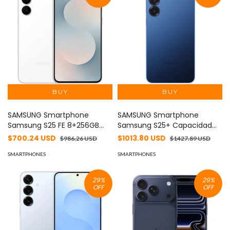
SAMSUNG Smartphone
SAMSUNG Smartphone
Samsung S25 FE 8+256GB
Samsung S25+ Capacidad
Importado Color Blanco
12+256Gb Importado Color
$700.24 USD
$1013.80 USD
$986.26 USD
$1427.89 USD
MOD: SAM-S25FE-8+256-
Navy MOD: SAM-S25+ 12+256
BLANCO-SD
SMARTPHONES
NAVY-DS
SMARTPHONES
29
%
29
%
OFF
OFF