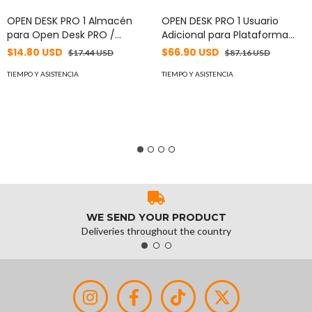
OPEN DESK PRO 1 Almacén
OPEN DESK PRO 1 Usuario
para Open Desk PRO /
Adicional para Plataforma
Inventarios / Ventas /
Open Desk PRO / Suscripción
$14.80 USD
$66.90 USD
$17.44 USD
$87.16 USD
Cotizaciones / Compras / Sin
Anual MOD: ODPRO1USY
Facturación Fiscal /
TIEMPO Y ASISTENCIA
TIEMPO Y ASISTENCIA
Suscripción Mensual MOD:
ODPRO1ALSFM
WE SEND YOUR PRODUCT
Deliveries throughout the country