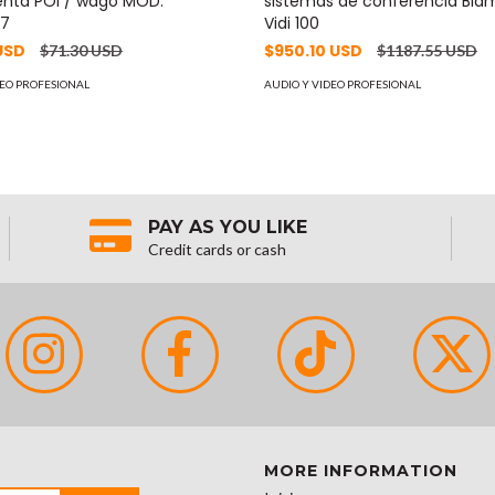
enta POI / wago MOD:
sistemas de conferencia Bi
67
Vidi 100
USD
$950.10 USD
$71.30 USD
$1187.55 USD
DEO PROFESIONAL
AUDIO Y VIDEO PROFESIONAL
PAY AS YOU LIKE
Credit cards or cash
MORE INFORMATION