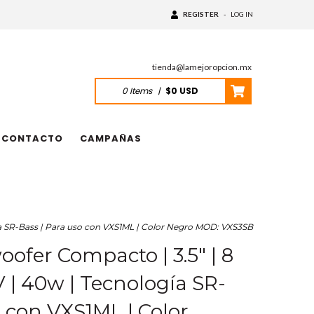
REGISTER
-
LOG IN
tienda@lamejoropcion.mx
0
Items
|
$0 USD
CONTACTO
CAMPAÑAS
a SR-Bass | Para uso con VXS1ML | Color Negro MOD: VXS3SB
fer Compacto | 3.5" | 8
 | 40w | Tecnología SR-
o con VXS1ML | Color