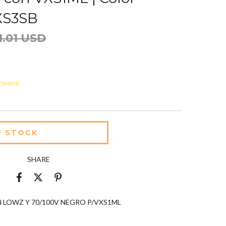
XS3SB
1.01 USD
nvenir
SHARE
LOWZ Y 70/100V NEGRO P/VXS1ML