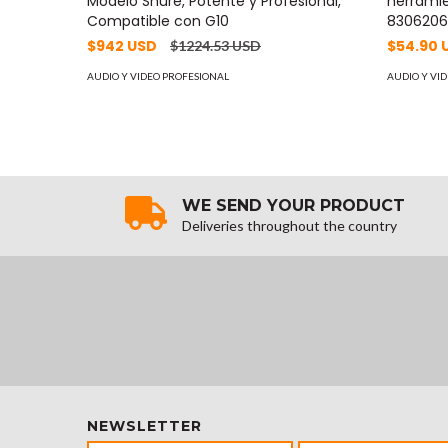
Modelo Shure, Potente y Profesional,
herrami
Compatible con G10
830620
$942 USD
$54.90 
$1224.53 USD
AUDIO Y VIDEO PROFESIONAL
AUDIO Y VI
WE SEND YOUR PRODUCT
Deliveries throughout the country
NEWSLETTER