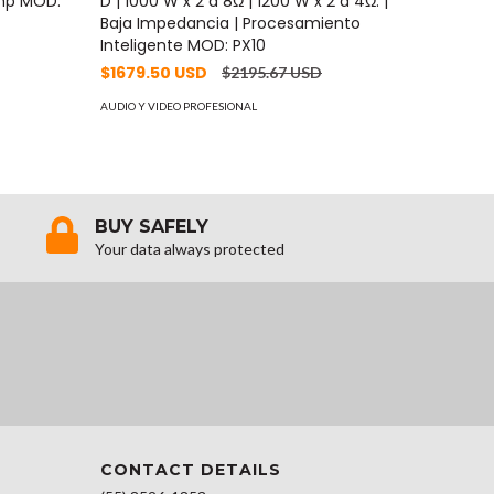
amp MOD:
D | 1000 W x 2 a 8Ω | 1200 W x 2 a 4Ω. |
x 2 x 0
Baja Impedancia | Procesamiento
$7.70 
Inteligente MOD: PX10
AUDIO Y VI
$1679.50 USD
$2195.67 USD
AUDIO Y VIDEO PROFESIONAL
BUY SAFELY
Your data always protected
CONTACT DETAILS