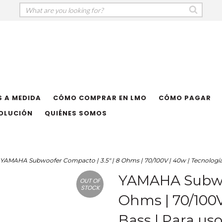
 A MEDIDA
CÓMO COMPRAR EN LMO
CÓMO PAGAR
VOLUCIÓN
QUIÉNES SOMOS
YAMAHA Subwoofer Compacto | 3.5" | 8 Ohms | 70/100V | 40w | Tecnologí
YAMAHA Subwoo
OUT OF
STOCK
Ohms | 70/100V
Bass | Para us