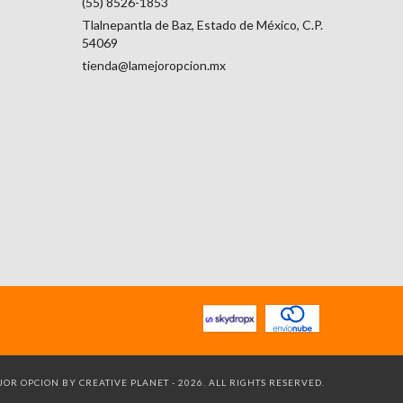
(55) 8526-1853
Tlalnepantla de Baz, Estado de México, C.P.
54069
tienda@lamejoropcion.mx
OR OPCION BY CREATIVE PLANET - 2026. ALL RIGHTS RESERVED.