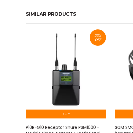
SIMILAR PRODUCTS
23
%
OFF
P10R-G10 Receptor Shure PSM1000 -
SGM SMG