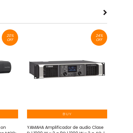
20
%
24
%
OFF
OFF
con
YAMAHA Amplificador de audio Clase
Nexo NE