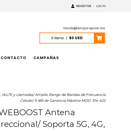
REGISTER
-
LOG IN
tienda@lamejoropcion.mx
0
Items
|
$0 USD
CONTACTO
CAMPAÑAS
, VoLTE y Llamadas/ Amplio Rango de Bandas de Frecuencia
Celular/ 5 dBi de Ganancia Máxima MOD: 314-422
 WEBOOST Antena
reccional/ Soporta 5G, 4G,