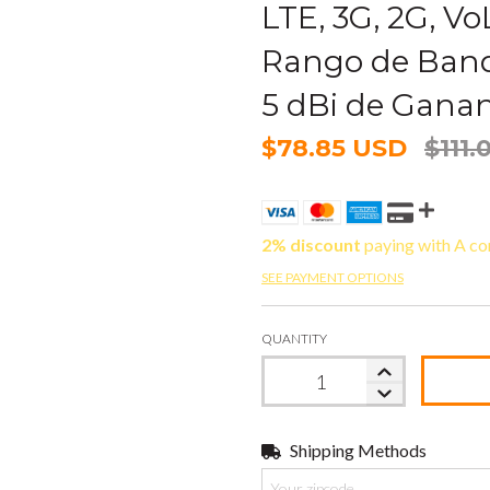
LTE, 3G, 2G, V
Rango de Banda
5 dBi de Gana
$78.85 USD
$111.
2% discount
paying with A co
SEE PAYMENT OPTIONS
QUANTITY
Shipping Methods
Shipping for zipcode: