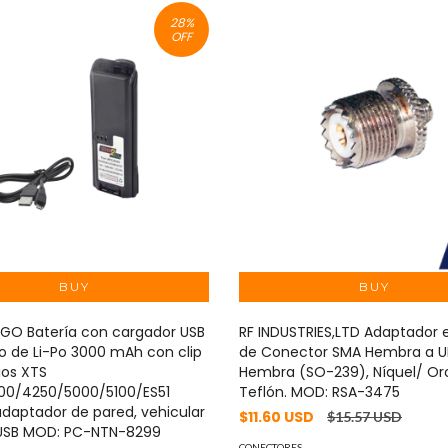
28
%
OFF
GO Batería con cargador USB
RF INDUSTRIES,LTD Adaptador 
o de Li-Po 3000 mAh con clip
de Conector SMA Hembra a U
ios XTS
Hembra (SO-239), Níquel/ Or
00/4250/5000/5100/ES51
Teflón. MOD: RSA-3475
adaptador de pared, vehicular
$11.60 USD
$15.57 USD
 USB MOD: PC-NTN-8299
CONECTORES