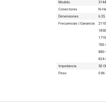
Modelo
3144
Conectores
N-H
Dimensiones
6.35
Frecuencias | Ganancia
2110
1850
1710
700-
880-
824-
Impedancia
50 
Peso
0.86