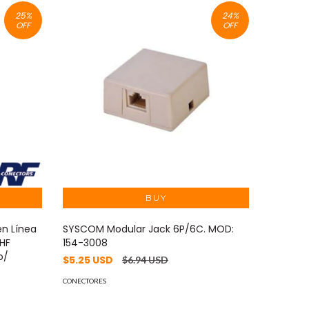
25
%
24
%
OFF
OFF
en Línea
SYSCOM Modular Jack 6P/6C. MOD:
RF INDU
HF
154-3008
de Cone
o/
Macho, 
$5.25 USD
$6.94 USD
RSA-34
CONECTORES
$10.45
CONECTORE