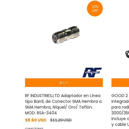
23
%
OFF
RF INDUSTRIES,LTD Adaptador en Línea
GOOD 2 
tipo Barril, de Conector SMA Hembra a
integrad
SMA Hembra, Níquel/ Oro/ Teflón.
para rad
MOD: RSA-3404
3000/35
Incluye 
$8.60 USD
$11.20 USD
y cable
CONECTORES