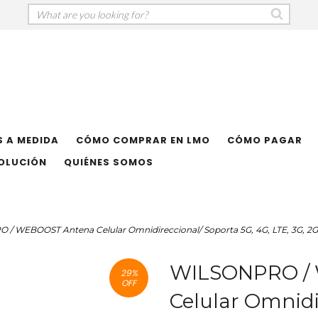
 A MEDIDA
CÓMO COMPRAR EN LMO
CÓMO PAGAR
VOLUCIÓN
QUIÉNES SOMOS
/ WEBOOST Antena Celular Omnidireccional/ Soporta 5G, 4G, LTE, 3G, 2G
WILSONPRO /
29
%
OFF
Celular Omnidi