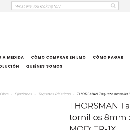
 A MEDIDA
CÓMO COMPRAR EN LMO
CÓMO PAGAR
VOLUCIÓN
QUIÉNES SOMOS
 Obra
-
Fijaciones
-
Taquetes Plásticos
-
THORSMAN Taquete amarillo 7/3
THORSMAN Taqu
tornillos 8mm x
MOD: TP-1X