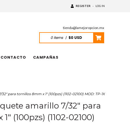
REGISTER
-
LOG IN
tienda@lamejoropcion.mx
0
Items
|
$0 USD
CONTACTO
CAMPAÑAS
2" para tornillos 8mm x 1" (100pzs) (1102-02100) MOD: TP-1X
ete amarillo 7/32" para
 1" (100pzs) (1102-02100)