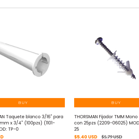
N Taquete blanco 3/16" para
THORSMAN Fijador TMM Mono
 8mm x 3/4" (100pzs) (1101-
con 25pzs (2209-06025) MO
OD: TP-0
25
SD
$5.40 USD
$5.79 USD