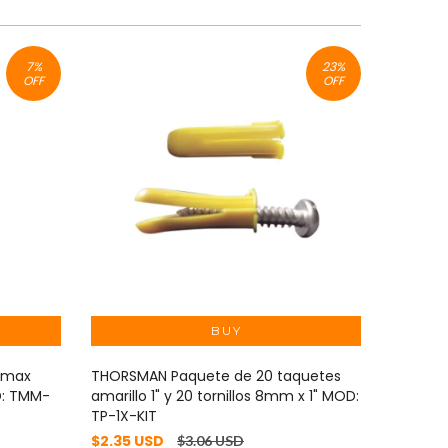
7
%
23
%
OFF
OFF
 max
THORSMAN Paquete de 20 taquetes
THORSMA
D: TMM-
amarillo 1" y 20 tornillos 8mm x 1" MOD:
autoperf
TP-1X-KIT
1/2" (1
$2.35 USD
$2.45 
$3.06 USD