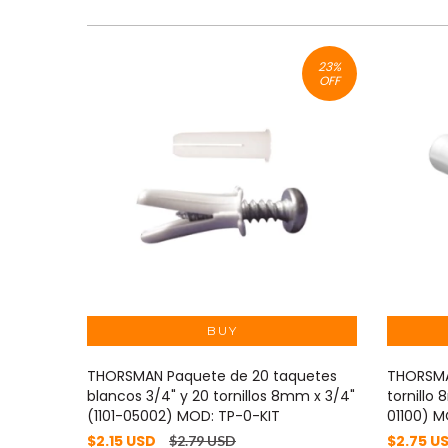
23
%
OFF
THORSMAN Paquete de 20 taquetes
THORSMA
blancos 3/4" y 20 tornillos 8mm x 3/4"
tornillo
(1101-05002) MOD: TP-0-KIT
01100) M
$2.15 USD
$2.75 U
$2.79 USD