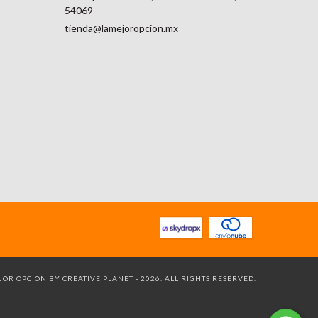
54069
tienda@lamejoropcion.mx
OR OPCION BY CREATIVE PLANET - 2026. ALL RIGHTS RESERVED.