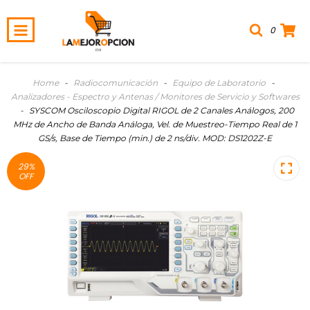
0
Home
-
Radiocomunicación
-
Equipo de Laboratorio
-
Analizadores - Espectro y Antenas / Monitores de Servicio y Softwares
-
SYSCOM Osciloscopio Digital RIGOL de 2 Canales Análogos, 200
MHz de Ancho de Banda Análoga, Vel. de Muestreo-Tiempo Real de 1
GS/s, Base de Tiempo (min.) de 2 ns/div. MOD: DS1202Z-E
29
%
OFF