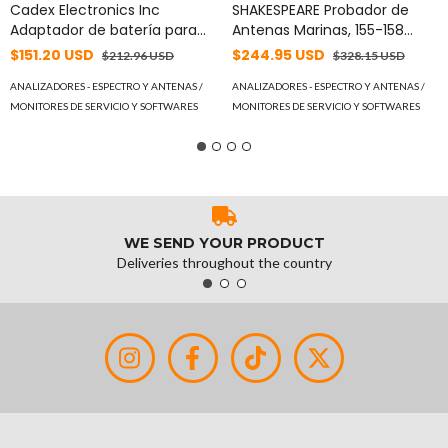
Cadex Electronics Inc
SHAKESPEARE Probador de
Adaptador de batería para
Antenas Marinas, 155-158
ANALIZADOR C7X00-C SERIES
MHz. MOD: ART-3
$151.20 USD
$244.95 USD
$212.96 USD
$328.15 USD
para batería KNB45L/KNB29N
radios Kenwood TK2200,
ANALIZADORES - ESPECTRO Y ANTENAS /
ANALIZADORES - ESPECTRO Y ANTENAS /
TK2200L, TK2200LP, TK3200,
MONITORES DE SERVICIO Y SOFTWARES
MONITORES DE SERVICIO Y SOFTWARES
TK3200L, TK3200LP (Pro Talk)
MOD: 07-111-1150
WE SEND YOUR PRODUCT
Deliveries throughout the country